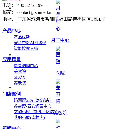
电话： 400 8272 199
邮箱： contact@zhimeikm.com
地址： 广东省珠海市香洲区福田路博杰园区1栋4层
产品中心
产品优势
月子中心
智慧中医AI四诊仪
智能按摩大师
应用场景
康复调理中心
美容院
医院
SPA馆
养老院
门店案例
玛莉娅SPA（水岸店）
养身帮-西安运营中心
艾的小屋（新溪社区店）
美容院
艾的小屋(南村店)
新闻中心