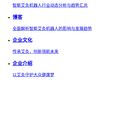
智能艾灸机器人行业动态分析与趋势汇总
我们提供免费机器人试用，如果您想体验智美康民艾灸机器人，请填
博客
联系信息
全面解析智能艾灸机器人的影响与发展趋势
企业文化
留言内容
传承艾灸，创新领航未来
企业介绍
以艾灸守护大众健康梦
同意智美康民根据隐私政策处理我的数据*
智美康民致力于保护和尊重您的隐私，我们非常重视您的信息
坏或丢失。