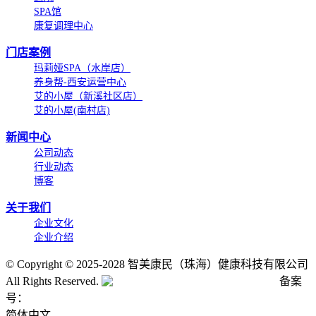
SPA馆
康复调理中心
门店案例
玛莉娅SPA（水岸店）
养身帮-西安运营中心
艾的小屋（新溪社区店）
艾的小屋(南村店)
新闻中心
公司动态
行业动态
博客
关于我们
企业文化
企业介绍
©
Copyright © 2025-2028 智美康民（珠海）健康科技有限公司
All Rights Reserved.
粤公网安备号:44040202001662号
备案
号：
粤ICP备20061820号-6
简体中文