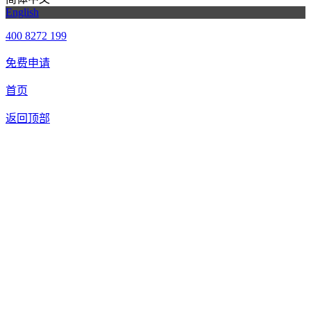
English
400 8272 199
免费申请
首页
返回顶部
合作申请
我们提供免费机器人试用，如果您想体验智美康民艾灸机器
人，请填写以下信息，我们将第一时间与您联系！您也可以致
电400 8272 199联系客服申请样机。
联系信息