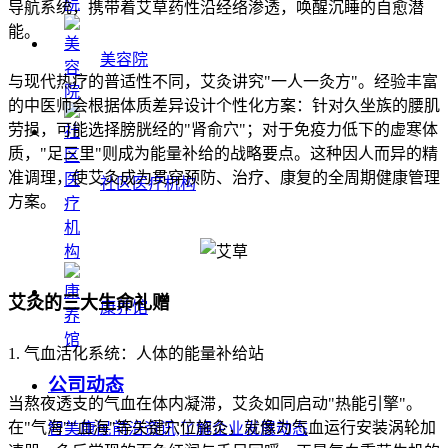
导航系统，携带着艾草药性沿经络渗透，唤醒沉睡的自愈潜
能。
美容院
与现代热疗的普适性不同，艾灸讲究"一人一灸方"。经验丰富
的中医师会根据体质差异设计个性化方案：针对久坐族的腰肌
劳损，可能选择膀胱经的"肾俞穴"；对于免疫力低下的虚寒体
质，"足三里"则成为能量补给的战略要点。这种因人而异的精
准调理，使艾灸成为贯穿预防、治疗、康复的全周期健康管理
社区医疗机构
方案。
艾灸的三大生命礼赠
康养馆
1. 气血活化系统：人体的能量补给站
公司动态
当熬夜透支的气血在体内凝滞，艾灸如同启动"热能引擎"。
在"气海""血海"等关键穴位施灸，就像为气血运行安装涡轮加
智美康民前沿资讯,了解企业发展动态