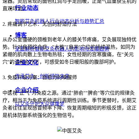
速器。灸后常现的面色红润与手足回暖，正是气血重获生机的
行业动态
直观印证。
智能艾灸机器人行业动态分析与趋势汇总
2. 疼痛调节艺术：无创的舒适疗法
博客
从办公室僵硬的颈椎到老年人的膝关节疼痛，艾灸展现独特优
势。针对肩颈综合症，"大椎""肩井"穴位的持续温热，如同为
全面解析智能艾灸机器人的影响与发展趋势
紧绷的肌肉敷上生物电热毯；女性经期的宫寒腹痛，在"关元
穴"的温和灸疗下，可感受如冬日暖阳般的腹部呵护。
企业文化
传承艾灸，创新领航未来
3. 免疫升级方案：自愈力的唤醒师
企业介绍
中医视"正气"为免疫之源。通过"肺俞""脾俞"等穴位的规律灸
疗，相当于为免疫系统进行周期性训练。季节更替时，长期艾
以艾灸守护大众健康梦
灸者往往呈现感冒频率下降、恢复周期缩短的积极反馈，这正
是机体防御系统强化的生物信号。