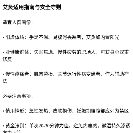
艾灸适用指南与安全守则
适宜人群画像：
• 阳虚体质：手足不温、易腹泻畏寒者，艾灸如内置阳光
• 亚健康群体：失眠焦虑、慢性疲劳的职场人，可获身心双重
修复
• 慢性疼痛者：肌肉劳损、关节退行性病变患者，作为辅助疗
法
必要注意事项：
• 慎用情形：急性发热、皮肤损伤、妊娠期腰腹部应列为禁区
• 黄金法则：单次20-30分钟为佳，避免灼痛感，微温持久渗透
方为上策