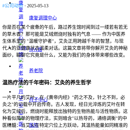
#公司动态
· 2025-05-13
康复调理中心
你是否在某个疲惫的午后，路过养生馆时闻到过一缕若有若无
的草木香？那可能是艾绒燃烧时独有的气息 —— 作为中医养
生体系里的 "温暖守护者"，艾灸正用跨越千年的智慧，与现
代人的亚健康状态温柔对话。这篇文章将带你解开艾灸的神秘
SPA馆
面纱，聊聊它究竟是什么，又能为我们的身体带来哪些改变。
养老院
温热疗法的千年密码：艾灸的养生哲学
一片平凡的艾叶，在《黄帝内经》"药之不及，针之不到，必
月子中心
灸之"的记载中开启传奇。古人发现，经日光淬炼的艾叶在转
化为艾绒后，燃烧时能释放出独特的生物热能与活性物质。这
种看似简单的物理疗法，实则暗含"以热导药，通络调衡"的中
医精髓：当艾火在特定穴位上方跃动，其温热能量如同精准的
医院