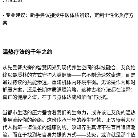
• 专业建议：新手建议接受中医体质辨识，定制个性化灸疗方
案
温热疗法的千年之约
从先民篝火旁的智慧闪光到现代养生空间的科技融合，艾灸始
终以最质朴的方式守护人类健康——它不制造速效奇迹，而是
通过持续的热能渗透，重建机体内环境平衡。无论是作为即时
舒缓方案，还是长期体质调理策略，这种古老疗法都在诠释：
真正的健康之道，在于与身体达成和解而非对抗。
当都市生活的压力蚕食着我们的生命力，或许该让艾灸的温热
能量流经你的经络。这份传承千年的养生智慧，正等待着为现
代人构筑一道温柔的健康防线。须知养生真谛不在盲目追随潮
流，而在于找到与自身共振的方式——艾灸，或许就是那个值