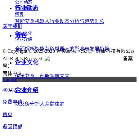
公司动态
行业动态
行业动态
博客
智能艾灸机器人行业动态分析与趋势汇总
关于我们
企业文化
博客
企业介绍
全面解析智能艾灸机器人的影响与发展趋势
©
Copyright © 2025-2028 智美康民（珠海）健康科技有限公司
All Rights Reserved.
粤公网安备号:44040202001662号
备案
企业文化
号：
粤ICP备20061820号-6
简体中文
传承艾灸，创新领航未来
English
企业介绍
400 8272 199
免费申请
以艾灸守护大众健康梦
首页
返回顶部