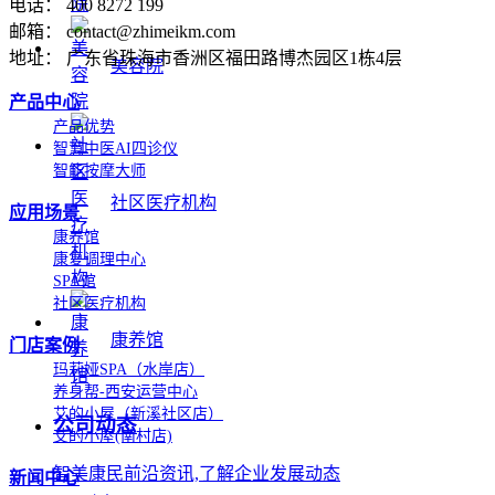
电话： 400 8272 199
邮箱： contact@zhimeikm.com
地址： 广东省珠海市香洲区福田路博杰园区1栋4层
美容院
产品中心
产品优势
智慧中医AI四诊仪
智能按摩大师
社区医疗机构
应用场景
康养馆
康复调理中心
SPA馆
社区医疗机构
康养馆
门店案例
玛莉娅SPA（水岸店）
养身帮-西安运营中心
艾的小屋（新溪社区店）
公司动态
艾的小屋(南村店)
智美康民前沿资讯,了解企业发展动态
新闻中心