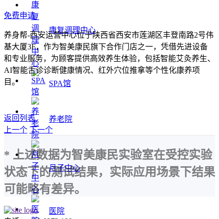
免费申请
康复调理中心
养身帮-西安运营中心位于陕西省西安市莲湖区丰登南路2号伟
基大厦3F，作为智美康民旗下合作门店之一，凭借先进设备
和专业服务，为顾客提供高效养生体验，包括智能艾灸养生、
AI智能舌诊诊断健康情况、红外穴位推拿等个性化康养项
目。
SPA馆
返回列表
养老院
上一个
下一个
* 上述数据为智美康民实验室在受控实验
月子中心
状态下的测试结果，实际应用场景下结果
可能略有差异。
医院