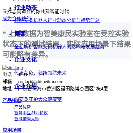
行业动态
寻找志同道合的你共建智能时代
成为合作伙伴
智能艾灸机器人行业动态分析与趋势汇总
* 上述数据为智美康民实验室在受控实验
博客
状态下的测试结果，实际应用场景下结果
全面解析智能艾灸机器人的影响与发展趋势
可能略有差异。
企业文化
传承艾灸，创新领航未来
电话： 400 8272 199
邮箱： contact@zhimeikm.com
企业介绍
地址： 广东省珠海市香洲区福田路博杰园区1栋4层
以艾灸守护大众健康梦
产品中心
产品优势
智慧中医AI四诊仪
智能按摩大师
应用场景