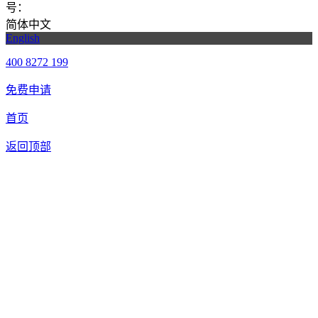
号：
粤ICP备20061820号-6
简体中文
English
400 8272 199
免费申请
首页
返回顶部
合作申请
我们提供免费机器人试用，如果您想体验智美康民艾灸机器
人，请填写以下信息，我们将第一时间与您联系！您也可以致
电400 8272 199联系客服申请样机。
联系信息