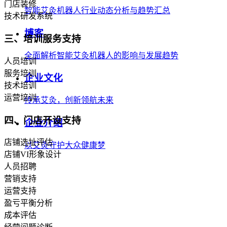
门店装修
智能艾灸机器人行业动态分析与趋势汇总
技术研发系统
博客
三、培训服务支持
全面解析智能艾灸机器人的影响与发展趋势
人员培训
服务培训
企业文化
技术培训
运营培训
传承艾灸，创新领航未来
四、门店开设支持
企业介绍
店铺选址评估
以艾灸守护大众健康梦
店铺VI形象设计
人员招聘
营销支持
运营支持
盈亏平衡分析
成本评估