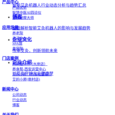
产品中心
智能艾灸机器人行业动态分析与趋势汇总
产品优势
智慧中医AI四诊仪
博客
智能按摩大师
应用场景
全面解析智能艾灸机器人的影响与发展趋势
养老院
月子中心
企业文化
SPA馆
美容院
传承艾灸，创新领航未来
门店案例
企业介绍
玛莉娅SPA（水岸店）
养身帮-西安运营中心
以艾灸守护大众健康梦
艾的小屋（新溪社区店）
艾的小屋(南村店)
新闻中心
公司动态
行业动态
博客
关于我们