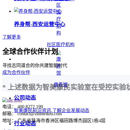
养身帮-西安运营中心
了解更多
社区医疗机构
全球合作伙伴计划
寻找志同道合的你共建智能时代
成为合作伙伴
康养馆
* 上述数据为智美康民实验室在受控实
公司动态
电话： 400 8272 199
智美康民前沿资讯,了解企业发展动态
邮箱： contact@zhimeikm.com
地址： 广东省珠海市香洲区福田路博杰园区1栋4层
行业动态