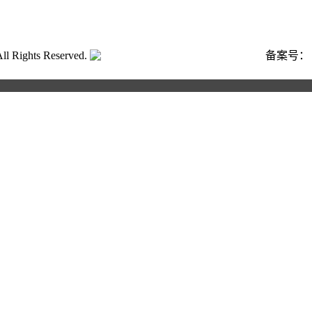
ghts Reserved.
粤公网安备号:44040202001662号
备案号
合作申请
写以下信息，我们将第一时间与您联系！您也可以致电400 82