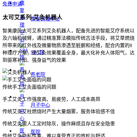
免费申请
太可艾系列-艾灸机器人
康复调理中心
智美康民太可艾系列艾灸机器人，配备先进的智能艾疗系统以
及六轴机械臂，通过精准算法模拟传统古法手段，将艾草燃烧
所带来的红外线及微量物质渗透至脏腑和经络，配合内置的8
SPA馆
种理疗方案，使艾灸效果覆盖全身，最大化补充人体阳气，达
到驱寒补阳、强身益气的效果
养老院
传统手工艾灸面临的问题
手工艾灸工作强度高、易疲劳，人工成本高昂
月子中心
传统艾灸艾柱燃烧时产生大量烟雾，服务体验感不佳
传统艾灸需人工定时除灰，操作麻烦且存在安全隐患
医院
传统艾灸隐私性差，难以享受真正的放松与舒适