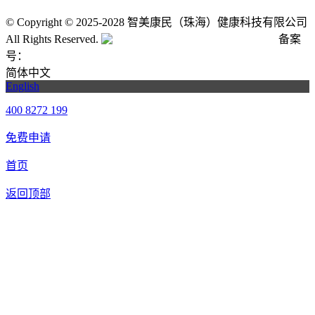
©
Copyright © 2025-2028 智美康民（珠海）健康科技有限公司
All Rights Reserved.
粤公网安备号:44040202001662号
备案
号：
粤ICP备20061820号-6
简体中文
English
400 8272 199
免费申请
首页
返回顶部
合作申请
我们提供免费机器人试用，如果您想体验智美康民艾灸机器
人，请填写以下信息，我们将第一时间与您联系！您也可以致
电400 8272 199联系客服申请样机。