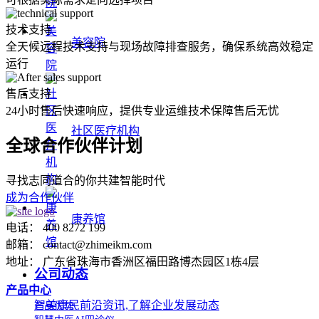
技术支持
美容院
全天候远程技术支持与现场故障排查服务，确保系统高效稳定
运行
售后支持
24小时售后快速响应，提供专业运维技术保障售后无忧
社区医疗机构
全球合作伙伴计划
寻找志同道合的你共建智能时代
成为合作伙伴
康养馆
电话： 400 8272 199
邮箱： contact@zhimeikm.com
地址： 广东省珠海市香洲区福田路博杰园区1栋4层
公司动态
产品中心
智美康民前沿资讯,了解企业发展动态
产品优势