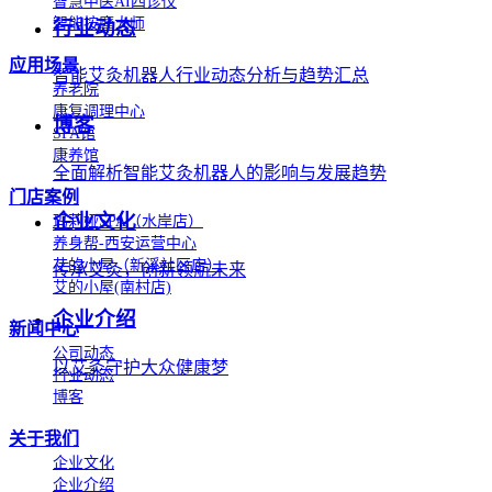
智慧中医AI四诊仪
智能按摩大师
行业动态
应用场景
智能艾灸机器人行业动态分析与趋势汇总
养老院
康复调理中心
博客
SPA馆
康养馆
全面解析智能艾灸机器人的影响与发展趋势
门店案例
企业文化
玛莉娅SPA（水岸店）
养身帮-西安运营中心
艾的小屋（新溪社区店）
传承艾灸，创新领航未来
艾的小屋(南村店)
企业介绍
新闻中心
公司动态
以艾灸守护大众健康梦
行业动态
博客
关于我们
企业文化
企业介绍