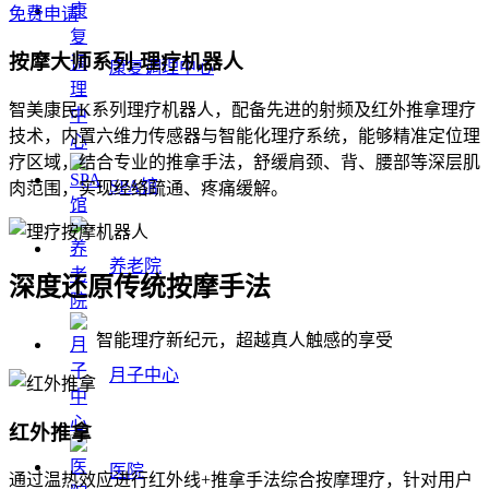
免费申请
按摩大师系列-理疗机器人
康复调理中心
智美康民K系列理疗机器人，配备先进的射频及红外推拿理疗
技术，内置六维力传感器与智能化理疗系统，能够精准定位理
疗区域，结合专业的推拿手法，舒缓肩颈、背、腰部等深层肌
SPA馆
肉范围，实现经络疏通、疼痛缓解。
养老院
深度还原传统按摩手法
智能理疗新纪元，超越真人触感的享受
月子中心
红外推拿
医院
通过温热效应进行红外线+推拿手法综合按摩理疗，针对用户