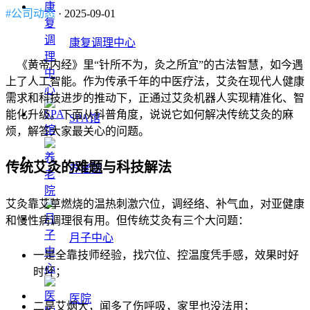
#公司动态
· 2025-09-01
康复调理中心
《黄帝内经》里“针所不为，灸之所宜”的古法智慧，如今遇
上了人工智能。作为传承千年的中医疗法，艾灸在现代人健康
需求和科技进步的推动下，正通过艾灸机器人实现精准化、智
能化升级。下面从科普角度，说说它如何解决传统艾灸的麻
SPA馆
烦，解答大家最关心的问题。
传统艾灸的难题与科技解法
养老院
艾灸靠艾草燃烧的温热刺激穴位，调经络、补气血，对亚健康
和慢性病调理很有用。但传统艾灸有三个大问题：
月子中心
一是全靠技师经验，找穴位、控温度凭手感，效果时好
时坏；
医院
二是艾烟大，闻多了伤呼吸，家里也没法用；