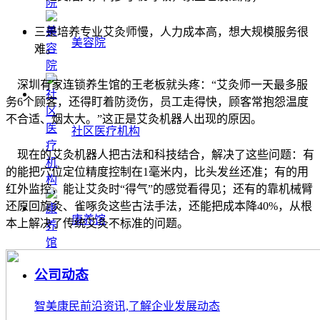
三是培养专业艾灸师慢，人力成本高，想大规模服务很
美容院
难。
深圳有家连锁养生馆的王老板就头疼：“艾灸师一天最多服
务6个顾客，还得盯着防烫伤，员工走得快，顾客常抱怨温度
不合适、烟太大。”这正是艾灸机器人出现的原因。
社区医疗机构
现在的艾灸机器人把古法和科技结合，解决了这些问题：有
的能把穴位定位精度控制在1毫米内，比头发丝还准；有的用
红外监控，能让艾灸时“得气”的感觉看得见；还有的靠机械臂
还原回旋灸、雀啄灸这些古法手法，还能把成本降40%，从根
康养馆
本上解决了传统艾灸不标准的问题。
公司动态
智美康民前沿资讯,了解企业发展动态