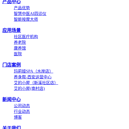
产品中心
产品优势
智慧中医AI四诊仪
智能按摩大师
应用场景
社区医疗机构
养老院
康养馆
医院
门店案例
玛莉娅SPA（水岸店）
养身帮-西安运营中心
艾的小屋（新溪社区店）
艾的小屋(南村店)
新闻中心
公司动态
行业动态
博客
关于我们