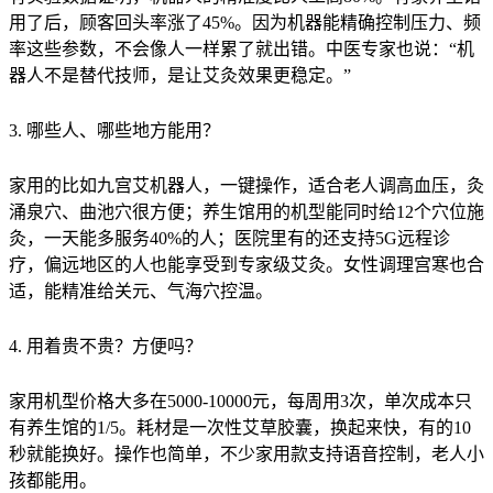
用了后，顾客回头率涨了45%。因为机器能精确控制压力、频
率这些参数，不会像人一样累了就出错。中医专家也说：“机
器人不是替代技师，是让艾灸效果更稳定。”
3. 哪些人、哪些地方能用？
家用的比如九宫艾机器人，一键操作，适合老人调高血压，灸
涌泉穴、曲池穴很方便；养生馆用的机型能同时给12个穴位施
灸，一天能多服务40%的人；医院里有的还支持5G远程诊
疗，偏远地区的人也能享受到专家级艾灸。女性调理宫寒也合
适，能精准给关元、气海穴控温。
4. 用着贵不贵？方便吗？
家用机型价格大多在5000-10000元，每周用3次，单次成本只
有养生馆的1/5。耗材是一次性艾草胶囊，换起来快，有的10
秒就能换好。操作也简单，不少家用款支持语音控制，老人小
孩都能用。