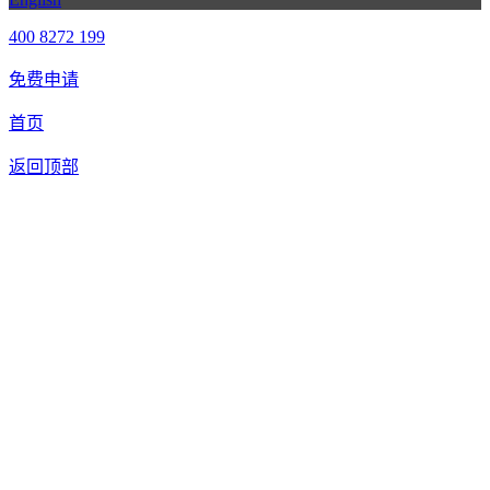
400 8272 199
免费申请
首页
返回顶部
合作申请
我们提供免费机器人试用，如果您想体验智美康民艾灸机器
人，请填写以下信息，我们将第一时间与您联系！您也可以致
电400 8272 199联系客服申请样机。
联系信息