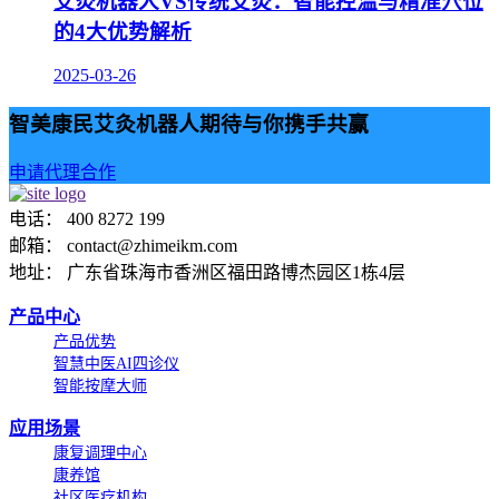
艾灸机器人VS传统艾灸：智能控温与精准穴位
的4大优势解析
2025-03-26
智美康民艾灸机器人期待与你携手共赢
申请代理合作
电话： 400 8272 199
邮箱： contact@zhimeikm.com
地址： 广东省珠海市香洲区福田路博杰园区1栋4层
产品中心
产品优势
智慧中医AI四诊仪
智能按摩大师
应用场景
康复调理中心
康养馆
社区医疗机构