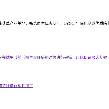
造艾草产业基地，甄选原生厚肉艾叶、历经足年陈化制成优质陈
只在端午节前后阳气最旺盛的时候进行采摘，以此保证最大艾效
纯艾叶进行晾晒加工