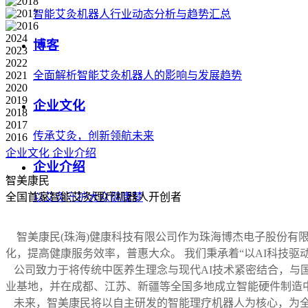
智能艾灸机器人行业动态分析与趋势汇总
2024
博客
2023
2022
2021
全面解析智能艾灸机器人的影响与发展趋势
2020
2019
企业文化
2018
2017
传承艾灸，创新领航未来
2016
企业文化
企业介绍
企业介绍
智美康民
以艾灸守护大众健康梦
全国首家智能艾灸理疗机器人开创者
智美康民(珠海)健康科技有限公司作为珠海博杰电子股份有限
化，提高健康服务效率，普惠大众。
我们秉承着“以AI科技驱
公司致力于将传统中医养生理念与现代AI技术紧密结合，与国
业基地，并在成都、江苏、新疆等全国多地成立智能硬件制造
未来，智美康民将以自主研发的智能理疗机器人为核心，为全