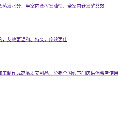
仓蒸发水分、半室内仓挥发油性、全室内仓发酵艾效
灼，艾效更温和、持久，疗效更佳