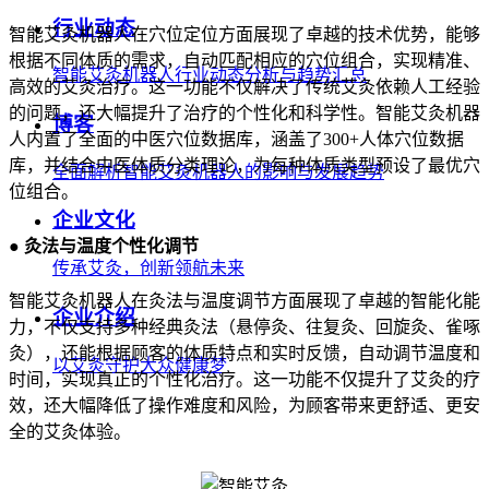
行业动态
智能艾灸机器人在穴位定位方面展现了卓越的技术优势，能够
根据不同体质的需求，自动匹配相应的穴位组合，实现精准、
智能艾灸机器人行业动态分析与趋势汇总
高效的艾灸治疗。这一功能不仅解决了传统艾灸依赖人工经验
的问题，还大幅提升了治疗的个性化和科学性。智能艾灸机器
博客
人内置了全面的中医穴位数据库，涵盖了300+人体穴位数据
库，并结合中医体质分类理论，为每种体质类型预设了最优穴
全面解析智能艾灸机器人的影响与发展趋势
位组合。
企业文化
● 灸法与温度个性化调节
传承艾灸，创新领航未来
智能艾灸机器人在灸法与温度调节方面展现了卓越的智能化能
企业介绍
力，不仅支持多种经典灸法（悬停灸、往复灸、回旋灸、雀啄
灸），还能根据顾客的体质特点和实时反馈，自动调节温度和
以艾灸守护大众健康梦
时间，实现真正的个性化治疗。这一功能不仅提升了艾灸的疗
效，还大幅降低了操作难度和风险，为顾客带来更舒适、更安
全的艾灸体验。