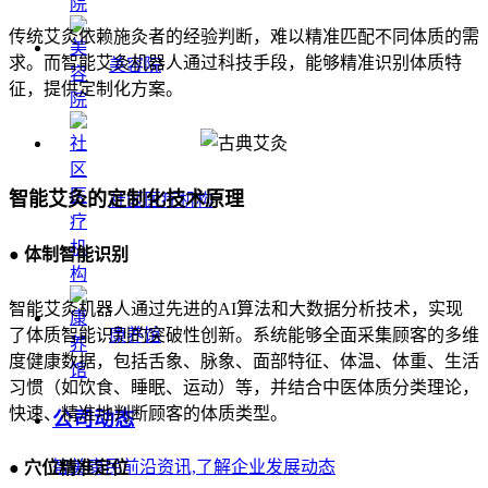
传统艾灸依赖施灸者的经验判断，难以精准匹配不同体质的需
求。而智能艾灸机器人通过科技手段，能够精准识别体质特
美容院
征，提供定制化方案。
智能艾灸的定制化技术原理
社区医疗机构
● 体制智能识别
智能艾灸机器人通过先进的AI算法和大数据分析技术，实现
了体质智能识别的突破性创新。系统能够全面采集顾客的多维
康养馆
度健康数据，包括舌象、脉象、面部特征、体温、体重、生活
习惯（如饮食、睡眠、运动）等，并结合中医体质分类理论，
快速、精准地判断顾客的体质类型。
公司动态
智美康民前沿资讯,了解企业发展动态
● 穴位精准定位