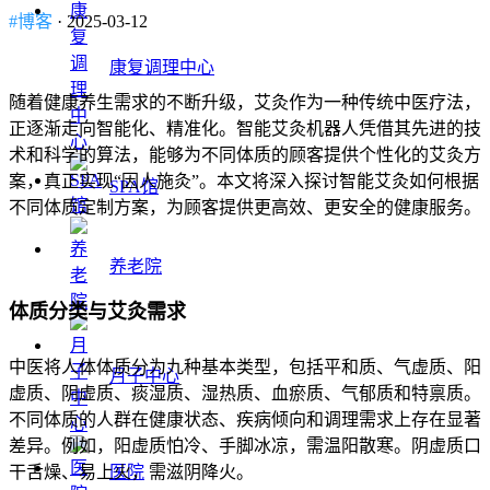
#博客
· 2025-03-12
康复调理中心
随着健康养生需求的不断升级，艾灸作为一种传统中医疗法，
正逐渐走向智能化、精准化。智能艾灸机器人凭借其先进的技
术和科学的算法，能够为不同体质的顾客提供个性化的艾灸方
案，真正实现“因人施灸”。本文将深入探讨智能艾灸如何根据
SPA馆
不同体质定制方案，为顾客提供更高效、更安全的健康服务。
养老院
体质分类与艾灸需求
中医将人体体质分为九种基本类型，包括平和质、气虚质、阳
月子中心
虚质、阴虚质、痰湿质、湿热质、血瘀质、气郁质和特禀质。
不同体质的人群在健康状态、疾病倾向和调理需求上存在显著
差异。例如，阳虚质怕冷、手脚冰凉，需温阳散寒。阴虚质口
干舌燥、易上火，需滋阴降火。
医院