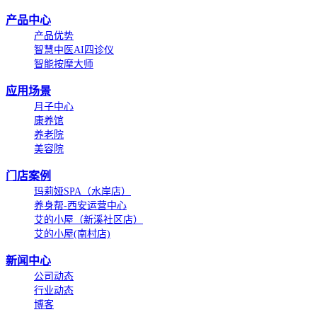
产品中心
产品优势
智慧中医AI四诊仪
智能按摩大师
应用场景
月子中心
康养馆
养老院
美容院
门店案例
玛莉娅SPA（水岸店）
养身帮-西安运营中心
艾的小屋（新溪社区店）
艾的小屋(南村店)
新闻中心
公司动态
行业动态
博客