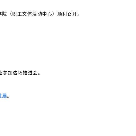
学院
（职工文体活动中心）顺利召开。
业参加这场推进会。
发
展
。