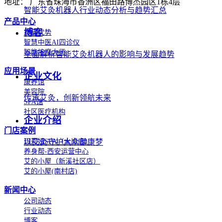
地址： 广东省珠海市香洲区福田路博杰园区1栋4层
智能艾灸机器人行业动态分析与趋势汇总
产品中心
博客
产品优势
智慧中医AI四诊仪
智能按摩大师
全面解析智能艾灸机器人的影响与发展趋势
应用场景
企业文化
康养馆
美容院
传承艾灸，创新领航未来
SPA馆
社区医疗机构
企业介绍
门店案例
以艾灸守护大众健康梦
玛莉娅SPA（水岸店）
养身帮-西安运营中心
艾的小屋（新溪社区店）
艾的小屋(南村店)
新闻中心
公司动态
行业动态
博客