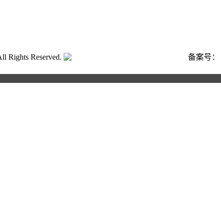
ghts Reserved.
粤公网安备号:44040202001662号
备案号
合作申请
写以下信息，我们将第一时间与您联系！您也可以致电400 82