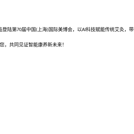
品登陆第
届中国
上海
国际美博会，以
科技赋能传统艾灸，带
70
(
)
AI
您，共同见证智能康养新未来！