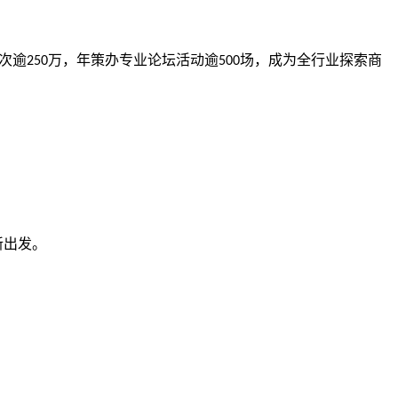
次逾
万，年策办专业论坛活动逾
场，成为全行业探索商
250
500
新出发。