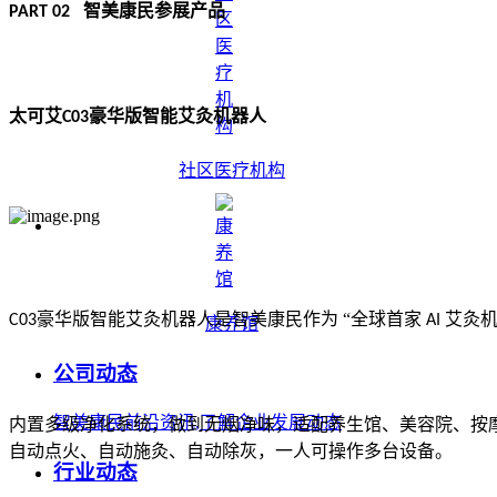
智美康民参展产品
PART 02
太可艾
豪华版智能艾灸机器人
C03
社区医疗机构
豪华版智能艾灸机器人是智美康民作为 “全球首家
艾灸机
C03
AI
康养馆
公司动态
智美康民前沿资讯,了解企业发展动态
内置多级净化系统，做到无烟净味，适配养生馆、美容院、按
自动点火、自动施灸、自动除灰，一人可操作多台设备。
行业动态