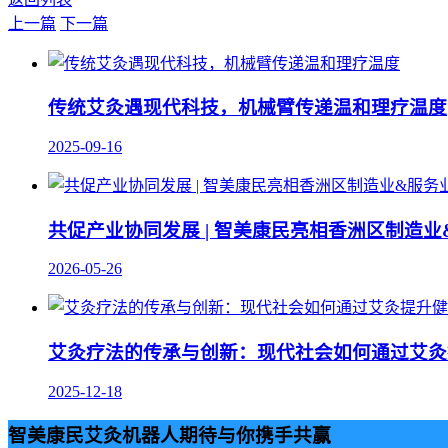
上一篇
下一篇
传统艾灸遇现代科技，机械臂传递温和理疗温度
2025-09-16
共促产业协同发展 | 智美康民亮相香洲区制造
2026-05-26
艾灸疗法的传承与创新：现代社会如何通过艾灸
2025-12-18
智美康民艾灸机器人期待与你携手共赢