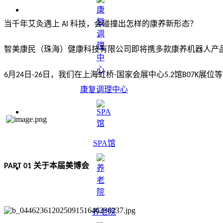
当千年艾灸遇上
科技，会碰撞出怎样的康养新形态？
AI
智美康民（珠海）健康科技有限公司即将携多款康养机器人产
月
日
日，我们在上海虹桥·国家会展中心
馆
展位等
6
24
-26
5.2
B07K
康复调理中心
SPA馆
关于本届美博会
PART 01
养老院