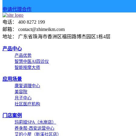
申请代理合作
电话： 400 8272 199
邮箱： contact@zhimeikm.com
地址： 广东省珠海市香洲区福田路博杰园区1栋4层
产品中心
产品优势
智慧中医AI四诊仪
智能按摩大师
应用场景
康复调理中心
美容院
月子中心
社区医疗机构
门店案例
玛莉娅SPA（水岸店）
养身帮-西安运营中心
艾的小屋（新溪社区店）