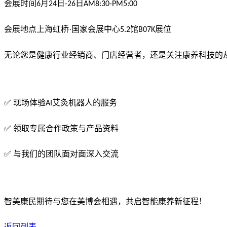
会展时间
月
日
日
6
24
-26
AM8:30-PM5:00
会展地点上海虹桥·国家会展中心
馆
展位
5.2
B07K
无论您是健康行业经销商、门店经营者，还是关注康养科技的
✅ 现场体验
艾灸机器人的服务
AI
✅ 领取专属合作政策与产品资料
✅ 与我们的团队面对面深入交流
智美康民期待与您在美博会相遇，共启智能康养新征程！
返回列表