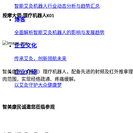
智能艾灸机器人行业动态分析与趋势汇总
按摩大师
理疗机器人
-
K01
博客
全面解析智能艾灸机器人的影响与发展趋势
企业文化
传承艾灸，创新领航未来
企业介绍
智美康民（
系列）理疗机器人，配备先进的射频及红外推拿理
K
肉范围，实现经络疏通、疼痛缓解。
以艾灸守护大众健康梦
智美康民诚邀您莅临参观