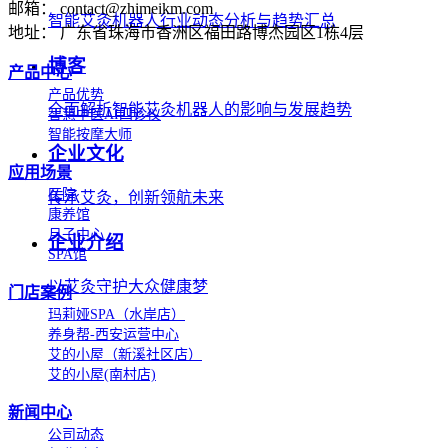
邮箱： contact@zhimeikm.com
智能艾灸机器人行业动态分析与趋势汇总
地址： 广东省珠海市香洲区福田路博杰园区1栋4层
博客
产品中心
产品优势
全面解析智能艾灸机器人的影响与发展趋势
智慧中医AI四诊仪
智能按摩大师
企业文化
应用场景
医院
传承艾灸，创新领航未来
康养馆
月子中心
企业介绍
SPA馆
以艾灸守护大众健康梦
门店案例
玛莉娅SPA（水岸店）
养身帮-西安运营中心
艾的小屋（新溪社区店）
艾的小屋(南村店)
新闻中心
公司动态