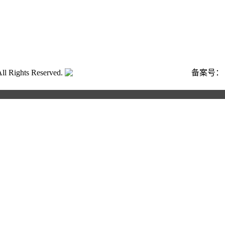
ghts Reserved.
粤公网安备号:44040202001662号
备案号
合作申请
写以下信息，我们将第一时间与您联系！您也可以致电400 82