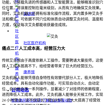
功能，它搭载先进的传感器和人工智能算法，能够精准识别穴
位位置，将误差控制在毫米级别，从而有力地确保艾灸效果。
同时，艾灸机器人还拥有标准化操作流程，其内置多种艾灸手
美容院
法和模式，可依据不同穴位和体质自动调整艾灸时间、温度和
力度，保证每次艾灸都能收获最佳成效。
社区医疗机构
痛点二：人工成本高，经营压力大
传统艾灸馆由于高度依赖人工操作，需要聘请大量技师，这使
得人工成本居高不下，给经营者带来了巨大的经营压力。
康养馆
艾灸机器人能够凭借自身特性有效替代部分人工，极大地降低
经营成本。具有自动化操作功能，可实现自动点火、自动定
位、自动施灸等一系列操作，显著减少了对技师的依赖程度，
公司动态
进而降低人工成本。此外，艾灸机器人能够全天候工作，实现
24 小时营业，这不仅延长了营业时间，还大大提高了经营效
智美康民前沿资讯,了解企业发展动态