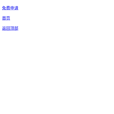
免费申请
首页
返回顶部
合作申请
我们提供免费机器人试用，如果您想体验智美康民艾灸机器
人，请填写以下信息，我们将第一时间与您联系！您也可以致
电400 8272 199联系客服申请样机。
联系信息
留言内容