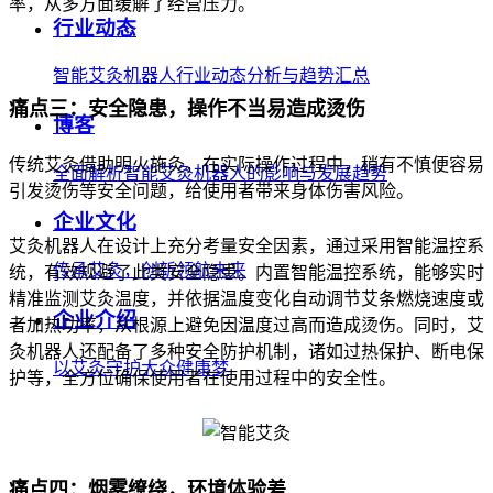
率，从多方面缓解了经营压力。
行业动态
智能艾灸机器人行业动态分析与趋势汇总
痛点三：安全隐患，操作不当易造成烫伤
博客
传统艾灸借助明火施灸，在实际操作过程中，稍有不慎便容易
全面解析智能艾灸机器人的影响与发展趋势
引发烫伤等安全问题，给使用者带来身体伤害风险。
企业文化
艾灸机器人在设计上充分考量安全因素，通过采用智能温控系
传承艾灸，创新领航未来
统，有效规避了此类安全隐患。内置智能温控系统，能够实时
精准监测艾灸温度，并依据温度变化自动调节艾条燃烧速度或
企业介绍
者加热功率，从根源上避免因温度过高而造成烫伤。同时，艾
灸机器人还配备了多种安全防护机制，诸如过热保护、断电保
以艾灸守护大众健康梦
护等，全方位确保使用者在使用过程中的安全性。
痛点四：烟雾缭绕，环境体验差