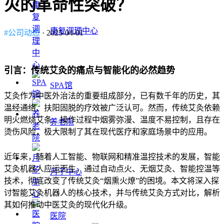
火的革命性突破？
康复调理中心
#公司动态
· 2025-04-01
引言：传统艾灸的痛点与智能化的必然趋势
SPA馆
艾灸作为中医外治法的重要组成部分，已有数千年的历史，其
温经通络、扶阳固脱的疗效被广泛认可。然而，传统艾灸依赖
明火燃烧艾条，操作过程中烟雾弥漫、温度不易控制，且存在
养老院
烫伤风险，极大限制了其在现代医疗和家庭场景中的应用。
近年来，随着人工智能、物联网和精准温控技术的发展，智能
艾灸机器人应运而生，通过自动点火、无烟艾灸、智能控温等
月子中心
技术，彻底改变了传统艾灸“烟熏火燎”的困境。本文将深入探
讨智能艾灸机器人的核心技术，并与传统艾灸方式对比，解析
其如何推动中医艾灸的现代化升级。
医院