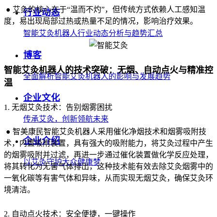
● 艾灸的核心在于“温而不灼”，但传统方式依赖人工感知温
行业动态
度，易出现局部过热或热量不足的情况，影响治疗效果。
智能艾灸机器人行业动态分析与趋势汇总
博客
智能艾灸机器人的技术突破：无烟、自动点火与精准控
全面解析智能艾灸机器人的影响与发展趋势
温
企业文化
1. 无烟艾灸技术：告别烟雾困扰
传承艾灸，创新领航未来
● 智美康民智能艾灸机器人采用催化净烟技术和烟雾吸附技
企业介绍
术，内置吸附装置，具有强大的吸附能力，将艾灸过程中产生
的烟雾吸附并过滤，再进一步通过催化装置做化学反应处理，
以艾灸守护大众健康梦
将其转化为无害气体排出，这种技术能有效去除艾灸烟雾中的
一氧化碳等有害气体和异味，从而实现无烟艾灸，确保艾灸环
境清洁。
2. 自动点火技术：安全便捷，一键操作