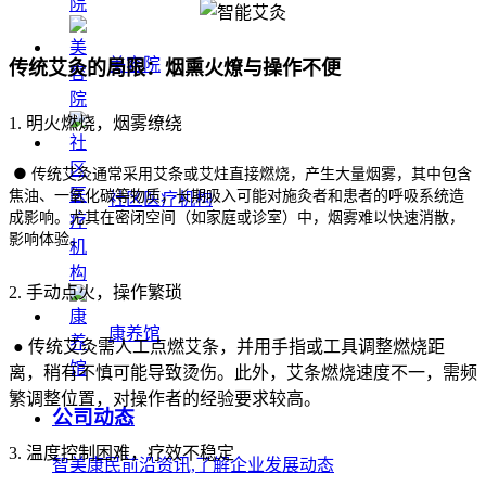
美容院
传统艾灸的局限：烟熏火燎与操作不便
1. 明火燃烧，烟雾缭绕
● 传统艾灸通常采用艾条或艾炷直接燃烧，产生大量烟雾，其中包含
焦油、一氧化碳等物质，长期吸入可能对施灸者和患者的呼吸系统造
社区医疗机构
成影响。尤其在密闭空间（如家庭或诊室）中，烟雾难以快速消散，
影响体验。
2. 手动点火，操作繁琐
康养馆
● 传统艾灸需人工点燃艾条，并用手指或工具调整燃烧距
离，稍有不慎可能导致烫伤。此外，艾条燃烧速度不一，需频
繁调整位置，对操作者的经验要求较高。
公司动态
3. 温度控制困难，疗效不稳定
智美康民前沿资讯,了解企业发展动态