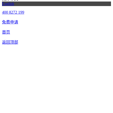
English
400 8272 199
免费申请
首页
返回顶部
合作申请
我们提供免费机器人试用，如果您想体验智美康民艾灸机器
人，请填写以下信息，我们将第一时间与您联系！您也可以致
电400 8272 199联系客服申请样机。
联系信息