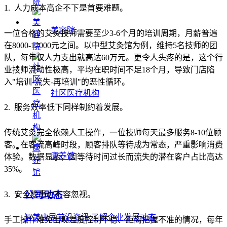
1. 人力成本高企不下是首要难题。
美容院
一位合格的艾灸技师需要至少3-6个月的培训周期，月薪普遍
在8000-12000元之间。以中型艾灸馆为例，维持5名技师的团
队，每年仅人力支出就高达60万元。更令人头疼的是，这个行
业技师流动性极高，平均在职时间不足18个月，导致门店陷
入"培训-流失-再培训"的恶性循环。
社区医疗机构
2. 服务效率低下同样制约着发展。
传统艾灸完全依赖人工操作，一位技师每天最多服务8-10位顾
客。在客流高峰时段，顾客排队等待成为常态，严重影响消费
康养馆
体验。数据显示，因等待时间过长而流失的潜在客户占比高达
35%。
公司动态
3. 安全隐患也不容忽视。
智美康民前沿资讯,了解企业发展动态
手工操作难免出现温度控制不稳、距离把握不准的情况，每年