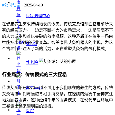
#公司动态
· 2025-04-19
康复调理中心
在健康养生需求持续增长的今天，传统艾灸馆却面临着前所未
有的经营压力。一边是不断扩大的市场需求，一边是居高不下
的人力成本和难以突破的效率瓶颈，这种矛盾正在催生一场由
智能技术引领的行业变革。智美康民艾灸机器人的出现，为这
SPA馆
个古老行业注入了新的活力，正在重塑艾灸馆的盈利模式。
养老院
行业痛点：传统模式的三大桎梏
传统艾灸馆已经越来越不适用于我们现在的养生的方式，传统
月子中心
艾灸需技师们弯腰驼背地手持艾条，在缭绕的烟雾中全神贯注
地为顾客服务。这种延续千年的服务模式，在现代商业环境中
正暴露出越来越明显的短板。
医院