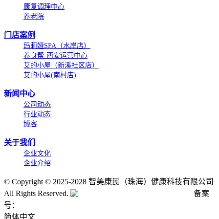
康复调理中心
养老院
门店案例
玛莉娅SPA（水岸店）
养身帮-西安运营中心
艾的小屋（新溪社区店）
艾的小屋(南村店)
新闻中心
公司动态
行业动态
博客
关于我们
企业文化
企业介绍
©
Copyright © 2025-2028 智美康民（珠海）健康科技有限公司
All Rights Reserved.
粤公网安备号:44040202001662号
备案
号：
粤ICP备20061820号-6
简体中文