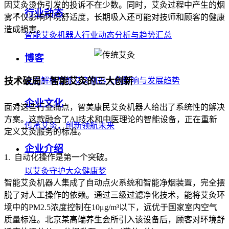
因艾灸烫伤引发的投诉不在少数。同时，艾灸过程中产生的烟
行业动态
雾不仅影响环境舒适度，长期吸入还可能对技师和顾客的健康
造成损害。
智能艾灸机器人行业动态分析与趋势汇总
博客
技术破局：智能艾灸的三大创新
全面解析智能艾灸机器人的影响与发展趋势
企业文化
面对这些行业痛点，智美康民艾灸机器人给出了系统性的解决
方案。这款融合了AI技术和中医理论的智能设备，正在重新
传承艾灸，创新领航未来
定义艾灸服务的标准。
企业介绍
1. 自动化操作是第一个突破。
以艾灸守护大众健康梦
智能艾灸机器人集成了自动点火系统和智能净烟装置，完全摆
脱了对人工操作的依赖。通过三级过滤净化技术，能将艾灸环
境中的PM2.5浓度控制在10μg/m³以下，远优于国家室内空气
质量标准。北京某高端养生会所引入该设备后，顾客对环境舒