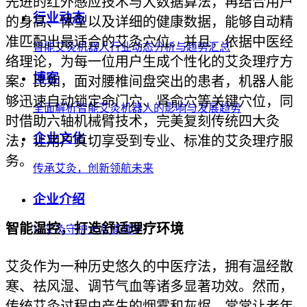
先进的红外感应技术与大数据算法，再结合用户
行业动态
的身高、体型以及详细的健康数据，能够自动精
准匹配出最适合的艾灸穴位。并且，依据中医经
智能艾灸机器人行业动态分析与趋势汇总
络理论，为每一位用户生成个性化的艾灸理疗方
博客
案。比如，面对腰椎间盘突出的患者，机器人能
够迅速自动锁定命门穴、肾俞穴等关键穴位，同
全面解析智能艾灸机器人的影响与发展趋势
时借助六轴机械臂技术，完美复刻传统四大灸
企业文化
法，让用户真切享受到专业、标准的艾灸理疗服
务。
传承艾灸，创新领航未来
企业介绍
智能温控，打造舒适理疗环境
以艾灸守护大众健康梦
艾灸作为一种历史悠久的中医疗法，拥有温经散
寒、祛风湿、调节气血等诸多显著功效。然而，
传统艾灸过程中产生的烟雾和灰烬，常常让老年