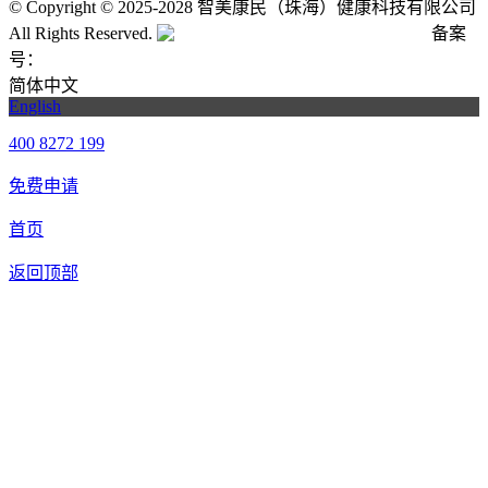
©
Copyright © 2025-2028 智美康民（珠海）健康科技有限公司
All Rights Reserved.
粤公网安备号:44040202001662号
备案
号：
粤ICP备20061820号-6
简体中文
English
400 8272 199
免费申请
首页
返回顶部
合作申请
我们提供免费机器人试用，如果您想体验智美康民艾灸机器
人，请填写以下信息，我们将第一时间与您联系！您也可以致
电400 8272 199联系客服申请样机。
联系信息