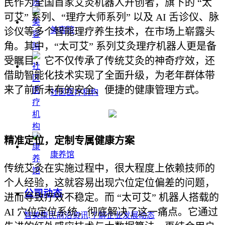
民作为全国首家艾灸机器人开创者，旗下的 “太
可艾” 系列、“理疗大师系列” 以及 AI 舌诊仪、脉
美容院
诊仪等多个智能理疗养生技术，在市场上崭露头
角。其中，“太可艾” 系列艾灸理疗机器人更是备
受瞩目，它不仅传承了传统艾灸的神奇疗效，还
借助智能化技术实现了全面升级，为老年群体带
来了前所未有的安全、便捷的健康管理方式。
社区医疗机构
精准定位，定制专属健康方案
康养馆
传统艾灸在实施过程中，很大程度上依赖技师的
个人经验，这就容易出现穴位定位偏差的问题，
公司动态
进而导致疗效不稳定。而 “太可艾” 机器人搭载的
AI 穴位定位系统，彻底解决了这一痛点。它通过
智美康民前沿资讯,了解企业发展动态