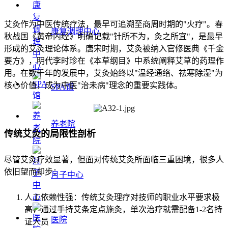
艾灸作为中医传统疗法，最早可追溯至商周时期的"火疗"。春
康复调理中心
秋战国《黄帝内经》明确记载"针所不为，灸之所宜"，是最早
形成的艾灸理论体系。唐宋时期，艾灸被纳入官修医典《千金
要方》，明代李时珍在《本草纲目》中系统阐释艾草的药理作
用。在数千年的发展中，艾灸始终以"温经通络、祛寒除湿"为
核心价值，成为中医"治未病"理念的重要实践体。
SPA馆
养老院
传统艾灸的局限性剖析
尽管艾灸疗效显著，但面对传统艾灸所面临三重困境，很多人
依旧望而却步：
月子中心
人工依赖性强：传统艾灸理疗对技师的职业水平要求极
高，通过手持艾条定点施灸，单次治疗就需配备1-2名持
医院
证人员