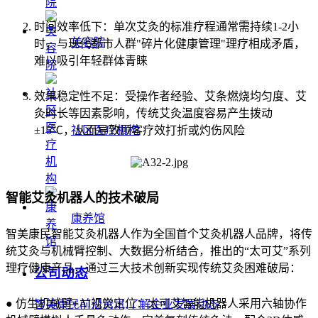
时间效率低下：单次艾灸的标准疗程通常需持续1-2小
美容院
时，与现代都市人群"碎片化健康管理"理疗相成矛盾，
难以吸引年轻群体青睐
效果稳定性不足：受操作者经验、艾条燃烧均匀度、艾
灸时长等因素影响，传统艾灸温度容易产生拨动
±15℃，从而导致顾客疗效打折或灼伤风险
社区医疗机构
智能艾灸机器人的技术破局
康养馆
智美康民智能艾灸机器人作为全国首个艾灸机器人品牌，将传
统艾灸与机械臂控制、大数据分析结合，推出的“太可艾”系列
理疗健康产品，通过三大技术创新实现传统艾灸困难破局：
公司动态
● 仿生机械臂+AI视觉定位：太可艾智能机器人采用六轴协作
智美康民前沿资讯,了解企业发展动态