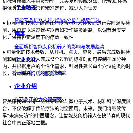
机械臂模拟人手悬灸动作，完美复刻传统灸法，配合3D体感
行业动态
摄像头实现人体穴位精准定位，减少人为误差
智能艾灸机器人行业动态分析与趋势汇总
● 恒温控制技术：结合红外传感器对人体灸面进行实时温度检
测，用户可以通过遥控器自如操作被灸距离，以调节温度变
博客
化，保持恒定温度下的疗效一致性
全面解析智能艾灸机器人的影响与发展趋势
● 可量化的技术参数：从开机、点火、施灸，最后完成数据检
测和统计，机器人完成整个过程的标准时间可控制在28分钟
企业文化
内，并根据用户的个性化需求，针对性延长单个穴位施灸的时
传承艾灸，创新领航未来
长，有效提高门店的服务效率
企业介绍
以艾灸守护大众健康梦
智美康民通过将中医经络理论与微电子技术、材料科学深度融
合，不仅破解了传统疗法的时空困局。未来，我们将继续传
承"未病先防"的中医理念，让智能艾灸机器人在快节奏的现代
社会中真正落地生根。