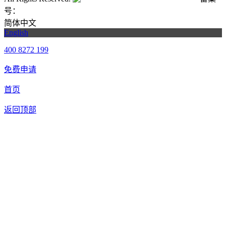
号：
粤ICP备20061820号-6
简体中文
English
400 8272 199
免费申请
首页
返回顶部
合作申请
我们提供免费机器人试用，如果您想体验智美康民艾灸机器
人，请填写以下信息，我们将第一时间与您联系！您也可以致
电400 8272 199联系客服申请样机。
联系信息