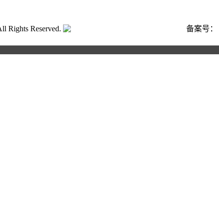
ghts Reserved.
粤公网安备号:44040202001662号
备案号
合作申请
写以下信息，我们将第一时间与您联系！您也可以致电400 82