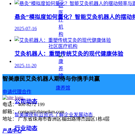
悬灸”模拟度如何量化？智能艾灸机器人的摆动
2025-07-16
社区医疗机构
艾灸机器人：重塑传统艾灸的现代健康体验
2025-11-20
智美康民艾灸机器人期待与你携手共赢
康养馆
申请代理合作
公司动态
电话： 400 8272 199
邮箱： contact@zhimeikm.com
智美康民前沿资讯,了解企业发展动态
地址： 广东省珠海市香洲区福田路博杰园区1栋4层
行业动态
产品中心