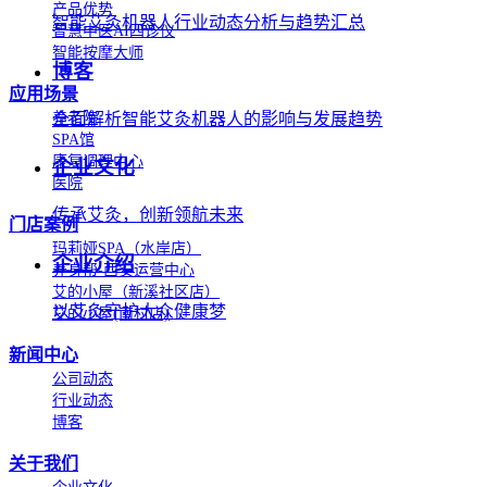
产品优势
智能艾灸机器人行业动态分析与趋势汇总
智慧中医AI四诊仪
智能按摩大师
博客
应用场景
全面解析智能艾灸机器人的影响与发展趋势
养老院
SPA馆
康复调理中心
企业文化
医院
传承艾灸，创新领航未来
门店案例
玛莉娅SPA（水岸店）
企业介绍
养身帮-西安运营中心
艾的小屋（新溪社区店）
以艾灸守护大众健康梦
艾的小屋(南村店)
新闻中心
公司动态
行业动态
博客
关于我们