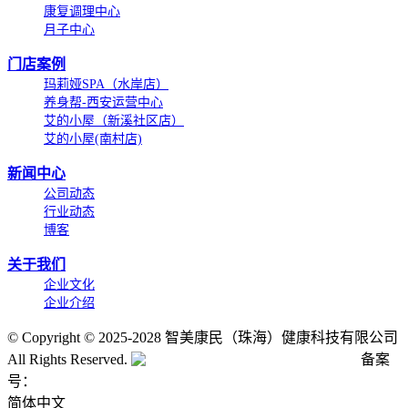
康复调理中心
月子中心
门店案例
玛莉娅SPA（水岸店）
养身帮-西安运营中心
艾的小屋（新溪社区店）
艾的小屋(南村店)
新闻中心
公司动态
行业动态
博客
关于我们
企业文化
企业介绍
©
Copyright © 2025-2028 智美康民（珠海）健康科技有限公司
All Rights Reserved.
粤公网安备号:44040202001662号
备案
号：
粤ICP备20061820号-6
简体中文