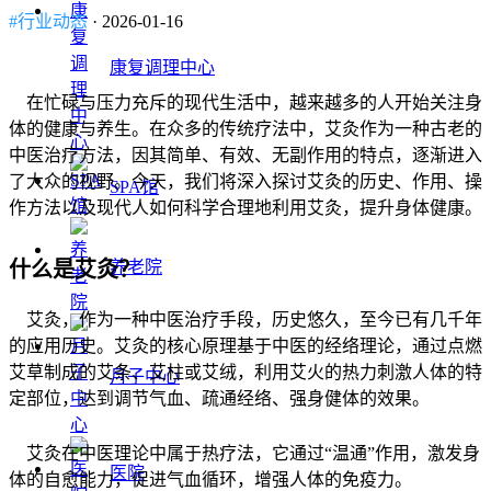
#行业动态
· 2026-01-16
康复调理中心
在忙碌与压力充斥的现代生活中，越来越多的人开始关注身
体的健康与养生。在众多的传统疗法中，艾灸作为一种古老的
中医治疗方法，因其简单、有效、无副作用的特点，逐渐进入
了大众的视野。今天，我们将深入探讨艾灸的历史、作用、操
SPA馆
作方法以及现代人如何科学合理地利用艾灸，提升身体健康。
什么是艾灸？
养老院
艾灸，作为一种中医治疗手段，历史悠久，至今已有几千年
的应用历史。艾灸的核心原理基于中医的经络理论，通过点燃
艾草制成的艾条、艾柱或艾绒，利用艾火的热力刺激人体的特
月子中心
定部位，达到调节气血、疏通经络、强身健体的效果。
艾灸在中医理论中属于热疗法，它通过“温通”作用，激发身
医院
体的自愈能力，促进气血循环，增强人体的免疫力。