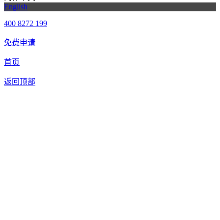
English
400 8272 199
免费申请
首页
返回顶部
合作申请
我们提供免费机器人试用，如果您想体验智美康民艾灸机器
人，请填写以下信息，我们将第一时间与您联系！您也可以致
电400 8272 199联系客服申请样机。
联系信息