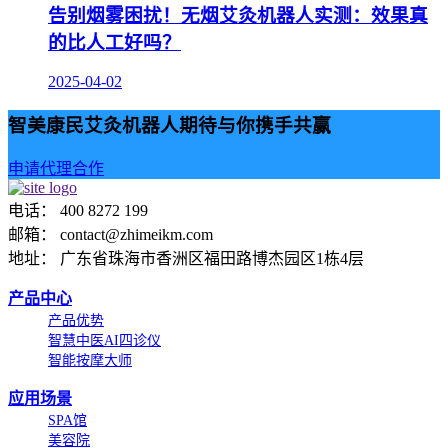
告别烟雾困扰！无烟艾灸机器人实测：效果真
的比人工好吗？
2025-04-02
智美康民艾灸机器人期待与你携手共赢
申请代理合作
电话： 400 8272 199
邮箱： contact@zhimeikm.com
地址： 广东省珠海市香洲区福田路博杰园区1栋4层
产品中心
产品优势
智慧中医AI四诊仪
智能按摩大师
应用场景
SPA馆
美容院