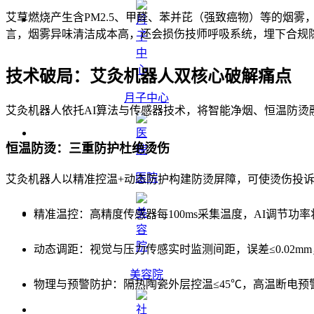
艾草燃烧产生含PM2.5、甲醛、苯并芘（强致癌物）等的烟雾
言，烟雾异味清洁成本高，还会损伤技师呼吸系统，埋下合规
技术破局：艾灸机器人双核心破解痛点
月子中心
艾灸机器人依托AI算法与传感器技术，将智能净烟、恒温防
恒温防烫：三重防护杜绝烫伤
医院
艾灸机器人以精准控温+动态防护构建防烫屏障，可使烫伤投诉率
精准温控：高精度传感器每100ms采集温度，AI调节功率
动态调距：视觉与压力传感实时监测间距，误差≤0.02m
美容院
物理与预警防护：隔热陶瓷外层控温≤45℃，高温断电预