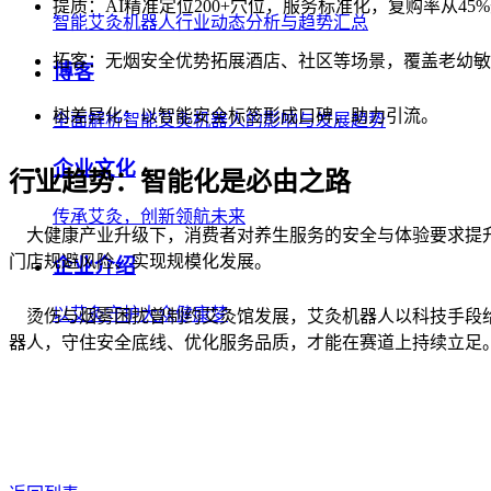
提质：AI精准定位200+穴位，服务标准化，复购率从45%
智能艾灸机器人行业动态分析与趋势汇总
拓客：无烟安全优势拓展酒店、社区等场景，覆盖老幼敏
博客
树差异化：以智能安全标签形成口碑，助力引流。
全面解析智能艾灸机器人的影响与发展趋势
企业文化
行业趋势：智能化是必由之路
传承艾灸，创新领航未来
大健康产业升级下，消费者对养生服务的安全与体验要求提升
门店规避风险、实现规模化发展。
企业介绍
以艾灸守护大众健康梦
烫伤与烟雾困扰曾制约艾灸馆发展，艾灸机器人以科技手段给
器人，守住安全底线、优化服务品质，才能在赛道上持续立足