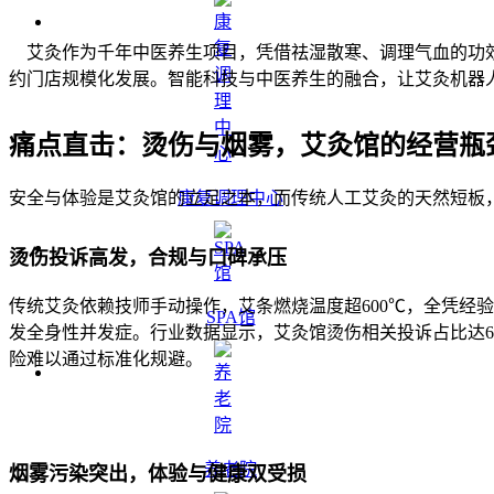
艾灸作为千年中医养生项目，凭借祛湿散寒、调理气血的功效
约门店规模化发展。智能科技与中医养生的融合，让艾灸机器
痛点直击：烫伤与烟雾，艾灸馆的经营瓶
安全与体验是艾灸馆的立足之本，而传统人工艾灸的天然短板
康复调理中心
烫伤投诉高发，合规与口碑承压
传统艾灸依赖技师手动操作，艾条燃烧温度超600℃，全凭经
SPA馆
发全身性并发症。行业数据显示，艾灸馆烫伤相关投诉占比达65%
险难以通过标准化规避。
养老院
烟雾污染突出，体验与健康双受损