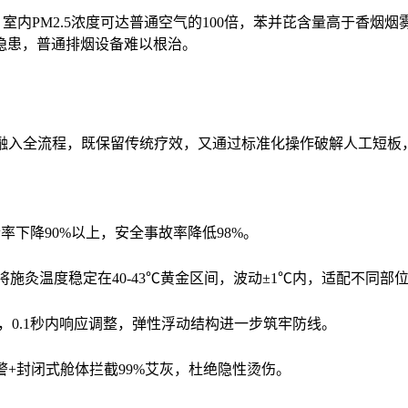
，室内PM2.5浓度可达普通空气的100倍，苯并芘含量高于香
隐患，普通排烟设备难以根治。
烫融入全流程，既保留传统疗效，又通过标准化操作破解人工短板
下降90%以上，安全事故率降低98%。
将施灸温度稳定在40-43℃黄金区间，波动±1℃内，适配不同部
m，0.1秒内响应调整，弹性浮动结构进一步筑牢防线。
警+封闭式舱体拦截99%艾灰，杜绝隐性烫伤。