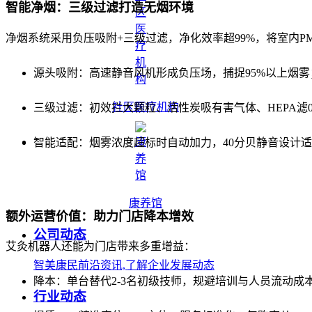
智能净烟：三级过滤打造无烟环境
净烟系统采用负压吸附+三级过滤，净化效率超99%，将室内PM2.
源头吸附：高速静音风机形成负压场，捕捉95%以上烟雾
社区医疗机构
三级过滤：初效拦大颗粒、活性炭吸有害气体、HEPA滤
智能适配：烟雾浓度超标时自动加力，40分贝静音设计适
康养馆
额外运营价值：助力门店降本增效
公司动态
艾灸机器人还能为门店带来多重增益：
智美康民前沿资讯,了解企业发展动态
降本：单台替代2-3名初级技师，规避培训与人员流动成
行业动态