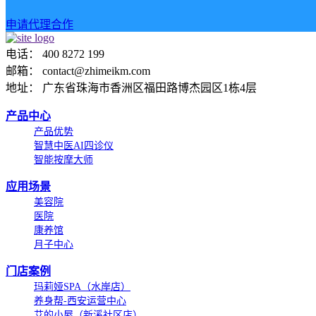
申请代理合作
电话： 400 8272 199
邮箱： contact@zhimeikm.com
地址： 广东省珠海市香洲区福田路博杰园区1栋4层
产品中心
产品优势
智慧中医AI四诊仪
智能按摩大师
应用场景
美容院
医院
康养馆
月子中心
门店案例
玛莉娅SPA（水岸店）
养身帮-西安运营中心
艾的小屋（新溪社区店）