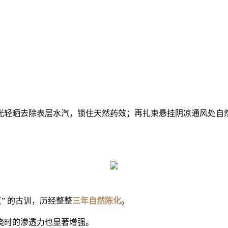
光轻晒去除表层水汽，锁住天然药效；再扎束悬挂阴凉通风处自
” 的古训，历经整整
三年自然陈化
。
烧时的渗透力也显著增强。