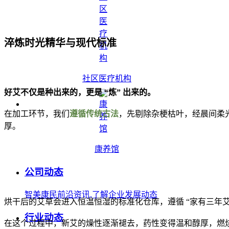
淬炼时光精华与现代标准
社区医疗机构
好艾不仅是种出来的，更是 “炼” 出来的。
在加工环节，我们
遵循传统古法
，先剔除杂梗枯叶，经晨间柔
厚。
康养馆
公司动态
智美康民前沿资讯,了解企业发展动态
烘干后的艾草会进入恒温恒湿的标准化仓库，遵循 “家有三年艾
行业动态
在这个过程中，新艾的燥性逐渐褪去，药性变得温和醇厚，燃