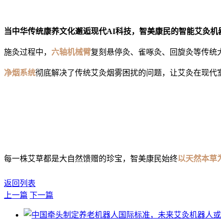
当中华传统康养文化邂逅现代AI科技，智美康民的
智能艾灸机
施灸过程中，
六轴机械臂
复刻悬停灸、雀啄灸、
回旋灸
等传统
净烟系统
彻底解决了传统艾灸烟雾困扰的问题，让艾灸在现代
每一株艾草都是大自然馈赠的珍宝，智美康民始终
以天然本草
返回列表
上一篇
下一篇