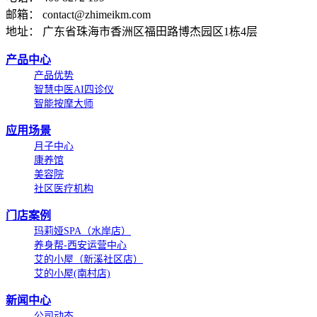
邮箱： contact@zhimeikm.com
地址： 广东省珠海市香洲区福田路博杰园区1栋4层
产品中心
产品优势
智慧中医AI四诊仪
智能按摩大师
应用场景
月子中心
康养馆
美容院
社区医疗机构
门店案例
玛莉娅SPA（水岸店）
养身帮-西安运营中心
艾的小屋（新溪社区店）
艾的小屋(南村店)
新闻中心
公司动态