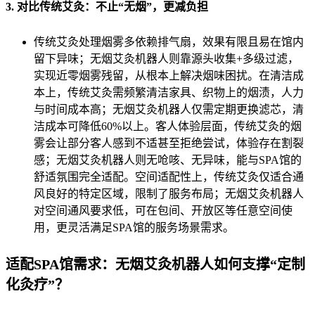
3. 对比传统艾灸：不止“无烟”，更减负担
传统艾灸处理烟雾多依赖排气扇，效果有限且易在馆内
留下异味；无烟艾灸机器人则靠源头收集+多级过滤，
实现近零烟雾残留，从根本上解决烟味困扰。在清洁成
本上，传统艾灸需频繁清洁家具、织物上的烟渍，人力
与时间成本高；无烟艾灸机器人仅需定期更换滤芯，清
洁成本可降低60%以上。客人体验层面，传统艾灸的烟
雾会让部分客人感到不适甚至拒绝尝试，体验存在割裂
感；无烟艾灸机器人则无呛咳、无异味，能与SPA馆的
舒适氛围完全适配。空间适配性上，传统艾灸仅适合通
风良好的特定区域，限制了服务布局；无烟艾灸机器人
对空间通风要求低，可在包间、开放区等任意空间使
用，更灵活满足SPA馆的服务场景需求。
适配SPA馆需求：无烟艾灸机器人如何支撑“定制
化灸疗”？