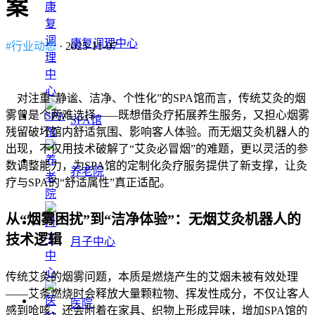
案
康复调理中心
#行业动态
· 2025-11-07
对注重“静谧、洁净、个性化”的SPA馆而言，传统艾灸的烟
雾曾是个两难选择——既想借灸疗拓展养生服务，又担心烟雾
SPA馆
残留破坏馆内舒适氛围、影响客人体验。而无烟艾灸机器人的
出现，不仅用技术破解了“艾灸必冒烟”的难题，更以灵活的参
数调整能力，为SPA馆的定制化灸疗服务提供了新支撑，让灸
养老院
疗与SPA的“舒适属性”真正适配。
从“烟雾困扰”到“洁净体验”：无烟艾灸机器人的
技术逻辑
月子中心
传统艾灸的烟雾问题，本质是燃烧产生的艾烟未被有效处理
——艾条燃烧时会释放大量颗粒物、挥发性成分，不仅让客人
医院
感到呛咳，还会附着在家具、织物上形成异味，增加SPA馆的