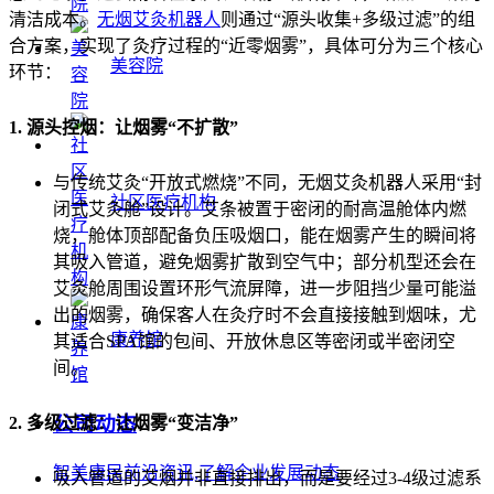
清洁成本。
无烟艾灸机器人
则通过“源头收集+多级过滤”的组
合方案，实现了灸疗过程的“近零烟雾”，具体可分为三个核心
美容院
环节：
1. 源头控烟：让烟雾“不扩散”
与传统艾灸“开放式燃烧”不同，无烟艾灸机器人采用“封
社区医疗机构
闭式艾灸舱”设计。艾条被置于密闭的耐高温舱体内燃
烧，舱体顶部配备负压吸烟口，能在烟雾产生的瞬间将
其吸入管道，避免烟雾扩散到空气中；部分机型还会在
艾灸舱周围设置环形气流屏障，进一步阻挡少量可能溢
出的烟雾，确保客人在灸疗时不会直接接触到烟味，尤
康养馆
其适合SPA馆的包间、开放休息区等密闭或半密闭空
间。
公司动态
2. 多级过滤：让烟雾“变洁净”
智美康民前沿资讯,了解企业发展动态
吸入管道的艾烟并非直接排出，而是要经过3-4级过滤系