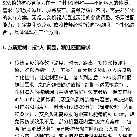
SPA馆的核心竞争力在于“个性化服务”——不同客人的体质、
需求（如放松减压、驱寒暖宫、肩颈舒缓）不同，需要差异化
的灸疗方案。无烟艾灸机器人通过灵活的参数调整、场景适配
能力，让定制化灸疗从“依赖技师经验”转向“标准化+个性化结
合”，具体体现在三个方面：
1. 方案定制：按“人”调整，精准匹配需求
传统艾灸的参数（温度、时长、距离）多依赖技师手
感，难以做到“一人一方案”，而无烟艾灸机器人通过数
字化控制，让定制更精准。客人到店后，SPA技师可根
据其需求（如“肩颈僵硬想放松”“经期不适需驱寒”），
在机器人的控制端（平板或触屏）设定参数：温度可在
45℃-60℃之间微调（寒湿体质可选偏高温度，敏感体质
可选温和温度），时长可设15-30分钟（局部灸短、大面
积灸长），艾灸头距离皮肤的距离也能精确到0.5cm，避
免烫伤或效果不足；部分机型还内置“灸疗方案库”，包
含“肩颈舒缓套餐”“腰背暖护套餐”“睡眠改善套餐”等预
设方案，技师可根据客人情况直接调用并微调，既保证