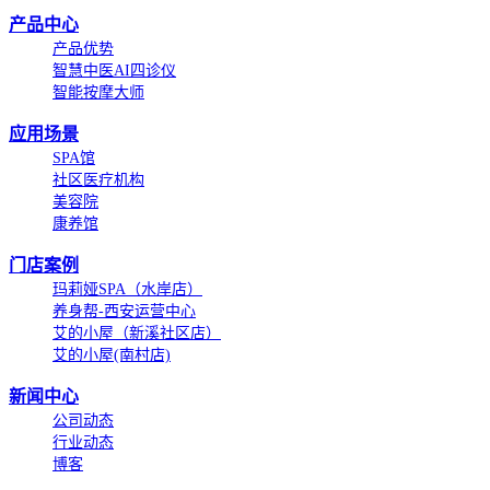
产品中心
产品优势
智慧中医AI四诊仪
智能按摩大师
应用场景
SPA馆
社区医疗机构
美容院
康养馆
门店案例
玛莉娅SPA（水岸店）
养身帮-西安运营中心
艾的小屋（新溪社区店）
艾的小屋(南村店)
新闻中心
公司动态
行业动态
博客