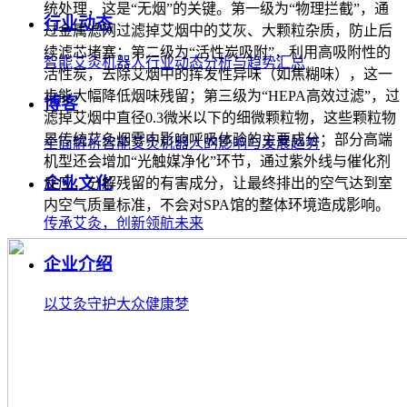
统处理，这是“无烟”的关键。第一级为“物理拦截”，通
行业动态
过金属滤网过滤掉艾烟中的艾灰、大颗粒杂质，防止后
续滤芯堵塞；第二级为“活性炭吸附”，利用高吸附性的
智能艾灸机器人行业动态分析与趋势汇总
活性炭，去除艾烟中的挥发性异味（如焦糊味），这一
步能大幅降低烟味残留；第三级为“HEPA高效过滤”，过
博客
滤掉艾烟中直径0.3微米以下的细微颗粒物，这些颗粒物
是传统艾灸烟雾中影响呼吸体验的主要成分；部分高端
全面解析智能艾灸机器人的影响与发展趋势
机型还会增加“光触媒净化”环节，通过紫外线与催化剂
企业文化
反应，分解残留的有害成分，让最终排出的空气达到室
内空气质量标准，不会对SPA馆的整体环境造成影响。
传承艾灸，创新领航未来
企业介绍
以艾灸守护大众健康梦