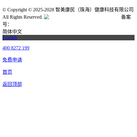
©
Copyright © 2025-2028 智美康民（珠海）健康科技有限公司
All Rights Reserved.
粤公网安备号:44040202001662号
备案
号：
粤ICP备20061820号-6
简体中文
English
400 8272 199
免费申请
首页
返回顶部
合作申请
我们提供免费机器人试用，如果您想体验智美康民艾灸机器
人，请填写以下信息，我们将第一时间与您联系！您也可以致
电400 8272 199联系客服申请样机。