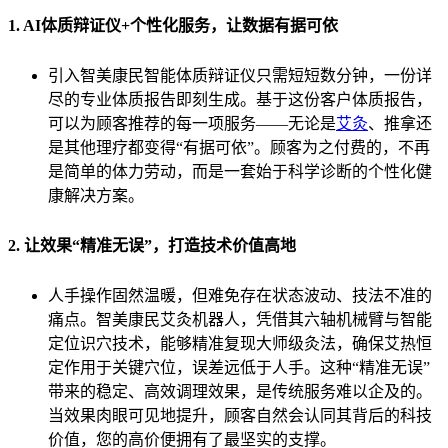
1. AI体质辩证仪+个性化服务，让数据有据可依
引入智美康民智能体质辩证仪只需短短数分钟，一份详
尽的专业体质报告即刻生成。基于这份客户体质报告，
可以为顾客推荐的每一项服务——无论是
艾灸
、推拿还
是其他理疗都变得“有据可依”。顾客为之付费的，不再
是简单的体力劳动，而是一套始于科学诊断的个性化健
康解决方案。
2. 让效果“精准无误”，打造技术价值高地
人手操作固然温暖，但难免存在状态波动、技法不准的
痛点。智美康民艾灸机器人，凭借其六轴机械臂与智能
定位识穴技术，能够精准复现大师级灸法，确保艾热恒
定作用于关键穴位，误差远低于人手。这种“精准无误”
带来的稳定、高效调理效果，是传统服务难以企及的。
当效果肉眼可见地提升，顾客自然会认同其背后的科技
价值，您的高价便拥有了最坚实的支撑。