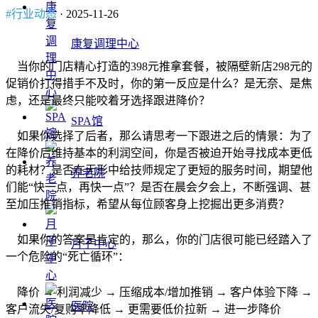
#行业动态
· 2025-11-26
康复调理中心
当你的门店精心打造的398元推拿套餐，被隔壁新店298元的
促销价打得措手不及时，你的第一反应是什么？是无奈、是焦
虑，还是最终只能咬着牙选择跟进降价？
SPA馆
如果你选择了后者，那么请思考一下跟进之后的情景：为了
在降价后维持基本的利润空间，你是否被迫开始寻找成本更低
的耗材？是否在无形中给技师规定了更短的服务时间，期望他
养老院
们能“快一点，再快一点”？是否在晨会夕会上，不断强调、甚
至加压推销指标，希望从每位顾客身上挖掘出更多消费？
如果你的答案是肯定的，那么，你的门店很可能已经踏入了
月子中心
一个危险的“死亡循环”：
降价 → 利润减少 → 压缩成本/增加推销 → 客户体验下降 →
医院
客户流失/复购率降低 → 更需要低价拉新 → 进一步降价