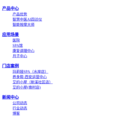
产品中心
产品优势
智慧中医AI四诊仪
智能按摩大师
应用场景
医院
SPA馆
康复调理中心
月子中心
门店案例
玛莉娅SPA（水岸店）
养身帮-西安运营中心
艾的小屋（新溪社区店）
艾的小屋(南村店)
新闻中心
公司动态
行业动态
博客