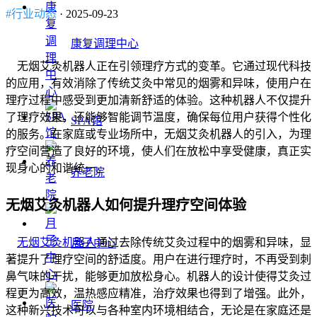
#行业动态
· 2025-09-23
康复调理中心
无烟艾灸机器人正在引领理疗方式的变革。它通过现代科技
的应用，有效消除了传统艾灸中常见的烟雾和异味，使用户在
理疗过程中感受到更加清新舒适的体验。这种机器人不仅提升
了理疗效果，还能够智能调节温度，确保每位用户获得个性化
SPA馆
的服务。在家庭或专业场所中，无烟艾灸机器人的引入，为理
疗空间营造了良好的环境，使人们在放松中享受健康，真正实
现身心的和谐统一。
养老院
无烟艾灸机器人如何提升理疗空间体验
无烟艾灸机器人
通过去除传统艾灸过程中的烟雾和异味，显
月子中心
著提升了理疗空间的舒适度。用户在进行理疗时，不再受到刺
鼻气味的干扰，能够更加放松身心。机器人的设计使得艾灸过
程更为高效，温热感应精准，治疗效果也得到了增强。此外，
医院
这种新兴技术可以与各种室内环境相结合，无论是在家庭还是