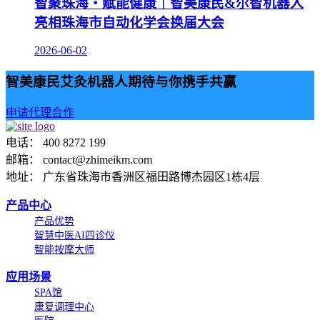
智聚珠海・赋能健康｜智美康民&尔智机器人
亮相珠海市自动化学会换届大会
2026-06-02
智美康民艾灸机器人期待与你携手共赢
申请代理合作
电话： 400 8272 199
邮箱： contact@zhimeikm.com
地址： 广东省珠海市香洲区福田路博杰园区1栋4层
产品中心
产品优势
智慧中医AI四诊仪
智能按摩大师
应用场景
SPA馆
康复调理中心