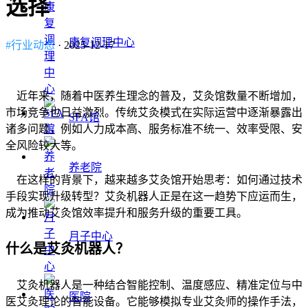
选择
康复调理中心
#行业动态
· 2025-12-17
近年来，随着中医养生理念的普及，艾灸馆数量不断增加，
市场竞争也日益激烈。传统艾灸模式在实际运营中逐渐暴露出
SPA馆
诸多问题，例如人力成本高、服务标准不统一、效率受限、安
全风险较大等。
养老院
在这样的背景下，越来越多艾灸馆开始思考：如何通过技术
手段实现升级转型？艾灸机器人正是在这一趋势下应运而生，
成为推动艾灸馆效率提升和服务升级的重要工具。
月子中心
什么是艾灸机器人？
艾灸机器人是一种结合智能控制、温度感应、精准定位与中
医院
医艾灸理论的智能设备。它能够模拟专业艾灸师的操作手法，