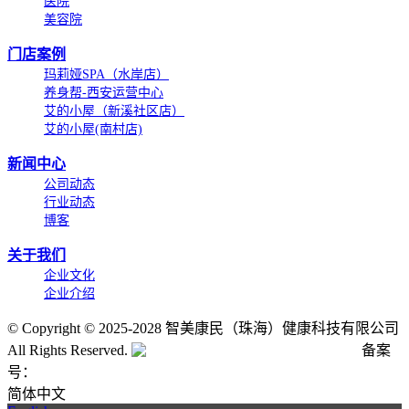
医院
美容院
门店案例
玛莉娅SPA（水岸店）
养身帮-西安运营中心
艾的小屋（新溪社区店）
艾的小屋(南村店)
新闻中心
公司动态
行业动态
博客
关于我们
企业文化
企业介绍
©
Copyright © 2025-2028 智美康民（珠海）健康科技有限公司
All Rights Reserved.
粤公网安备号:44040202001662号
备案
号：
粤ICP备20061820号-6
简体中文