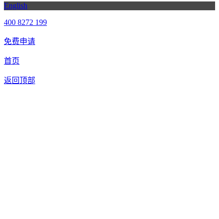
English
400 8272 199
免费申请
首页
返回顶部
合作申请
我们提供免费机器人试用，如果您想体验智美康民艾灸机器
人，请填写以下信息，我们将第一时间与您联系！您也可以致
电400 8272 199联系客服申请样机。
联系信息