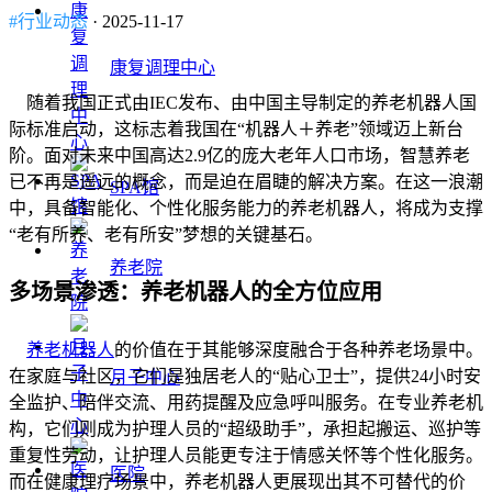
#行业动态
· 2025-11-17
康复调理中心
随着我国正式由IEC发布、由中国主导制定的养老机器人国
际标准启动，这标志着我国在“机器人＋养老”领域迈上新台
阶。面对未来中国高达2.9亿的庞大老年人口市场，智慧养老
已不再是遥远的概念，而是迫在眉睫的解决方案。在这一浪潮
SPA馆
中，具备智能化、个性化服务能力的养老机器人，将成为支撑
“老有所养、老有所安”梦想的关键基石。
养老院
多场景渗透：养老机器人的全方位应用
养老机器人
的价值在于其能够深度融合于各种养老场景中。
在家庭与社区，它们是独居老人的“贴心卫士”，提供24小时安
月子中心
全监护、陪伴交流、用药提醒及应急呼叫服务。在专业养老机
构，它们则成为护理人员的“超级助手”，承担起搬运、巡护等
重复性劳动，让护理人员能更专注于情感关怀等个性化服务。
医院
而在健康理疗场景中，养老机器人更展现出其不可替代的价