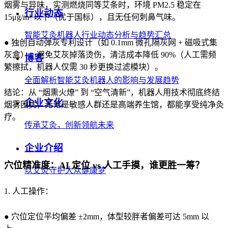
烟雾与异味，实测燃烧同等艾条时，环境 PM2.5 稳定在
行业动态
15μg/m³ 以下（优于国标），且无任何刺鼻气味。
智能艾灸机器人行业动态分析与趋势汇总
● 独创自动弹灰专利设计（如 0.1mm 微孔隔灰网 + 磁吸式集
灰盒），避免艾灰掉落烫伤，清洁成本降低 90%（人工需频
博客
繁擦拭，机器人仅需 30 秒更换过滤模块）。
全面解析智能艾灸机器人的影响与发展趋势
结论：从 “烟熏火燎” 到 “空气清新”，机器人用技术彻底终结
企业文化
烟雾困扰，无论是敏感人群还是高端养生馆，都能享受纯净灸
疗。
传承艾灸，创新领航未来
企业介绍
穴位精准度：AI 定位 vs 人工手摸，谁更胜一筹？
以艾灸守护大众健康梦
1. 人工操作：
● 穴位定位平均偏差 ±2mm，体型较胖者偏差可达 5mm 以