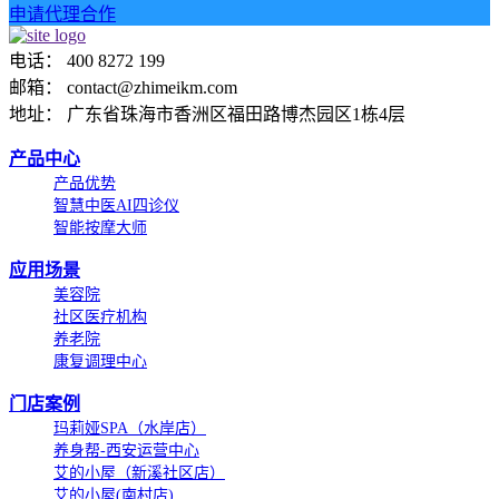
申请代理合作
电话： 400 8272 199
邮箱： contact@zhimeikm.com
地址： 广东省珠海市香洲区福田路博杰园区1栋4层
产品中心
产品优势
智慧中医AI四诊仪
智能按摩大师
应用场景
美容院
社区医疗机构
养老院
康复调理中心
门店案例
玛莉娅SPA（水岸店）
养身帮-西安运营中心
艾的小屋（新溪社区店）
艾的小屋(南村店)