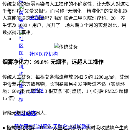
传统艾灸的烟雾污染与人工操作的不确定性，让无数人对这项
千年理疗 “又爱又恨”。而号称 “无烟化 + 精准化” 的艾灸机器
美容院
人真能解决这些问题吗？我们联合三甲医院理疗科、20 + 养
生馆及 1000 + 用户，展开了一场为期 3 个月的实测对比，用
数据揭开真相。
社区医疗机构
烟雾净化力：99.8% 无烟率，远超人工操作
传统人工艾灸：每根艾条燃烧释放 PM2.5 约 1200μg/m³，艾烟
中含苯并芘等致癌物，长期暴露易引发呼吸道不适（实测环
康养馆
境：60㎡封闭房间，3 根艾条同时燃烧，1 小时后 PM2.5 超标
15 倍）。
公司动态
智能无烟艾灸机器人：
智美康民前沿资讯,了解企业发展动态
● 搭载催化裂解 + HEPA 双重过滤系统，实时吸收燃烧产生的