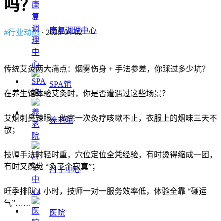
吗？
康复调理中心
#行业动态
· 2025-04-02
传统艾灸两大痛点：烟雾伤身 + 手法参差，你踩过多少坑？
SPA馆
在养生馆体验艾灸时，你是否遭遇过这些场景？
艾烟刺鼻辣眼，做完一次灸疗咳嗽不止，衣服上的烟味三天不
养老院
散；
技师手法时轻时重，穴位定位全凭经验，有时烫得缩成一团，
有时又感觉 “灸了个寂寞”；
月子中心
旺季排队 1 小时，技师一对一服务效率低，体验全靠 “碰运
气”……
医院