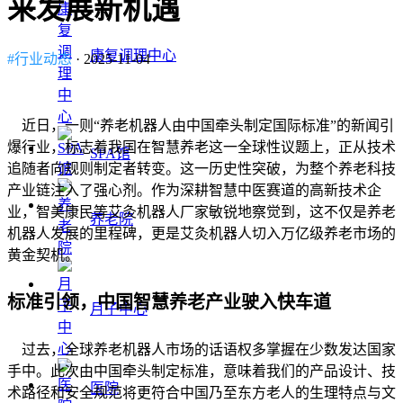
来发展新机遇
康复调理中心
#行业动态
· 2025-11-04
近日，一则“养老机器人由中国牵头制定国际标准”的新闻引
爆行业，标志着我国在智慧养老这一全球性议题上，正从技术
SPA馆
追随者向规则制定者转变。这一历史性突破，为整个养老科技
产业链注入了强心剂。作为深耕智慧中医赛道的高新技术企
业，智美康民等艾灸机器人厂家敏锐地察觉到，这不仅是养老
养老院
机器人发展的里程碑，更是艾灸机器人切入万亿级养老市场的
黄金契机。
标准引领，中国智慧养老产业驶入快车道
月子中心
过去，全球养老机器人市场的话语权多掌握在少数发达国家
手中。此次由中国牵头制定标准，意味着我们的产品设计、技
医院
术路径和安全规范将更符合中国乃至东方老人的生理特点与文