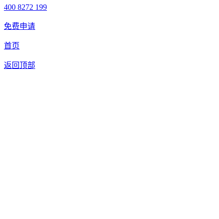
400 8272 199
免费申请
首页
返回顶部
合作申请
我们提供免费机器人试用，如果您想体验智美康民艾灸机器
人，请填写以下信息，我们将第一时间与您联系！您也可以致
电400 8272 199联系客服申请样机。
联系信息