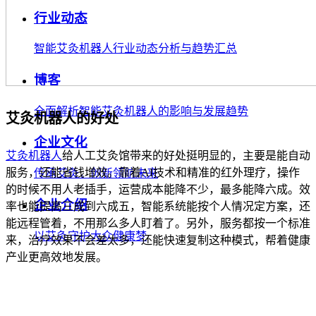
行业动态
智能艾灸机器人行业动态分析与趋势汇总
博客
全面解析智能艾灸机器人的影响与发展趋势
艾灸机器人的好处
企业文化
艾灸机器人
给人工艾灸馆带来的好处挺明显的，主要是能自动
服务，还能省钱增效。靠着AI技术和精准的红外理疗，操作
传承艾灸，创新领航未来
的时候不用人老插手，运营成本能降不少，最多能降六成。效
企业介绍
率也能提高三成到六成五，智能系统能按个人情况定方案，还
能远程管着，不用那么多人盯着了。另外，服务都按一个标准
以艾灸守护大众健康梦
来，治疗效果不会差太多，还能快速复制这种模式，帮着健康
产业更高效地发展。