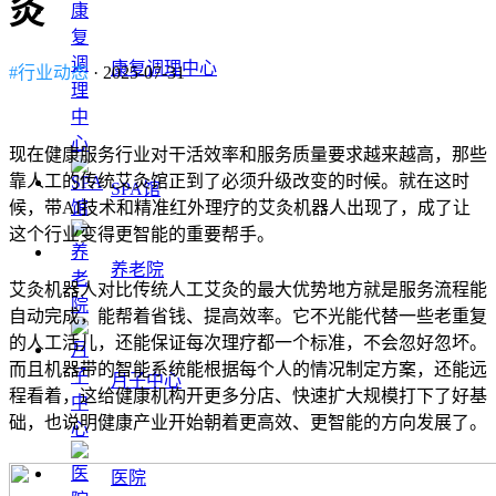
灸
康复调理中心
#行业动态
· 2025-07-31
现在健康服务行业对干活效率和服务质量要求越来越高，那些
靠人工的传统艾灸馆正到了必须升级改变的时候。就在这时
SPA馆
候，带AI技术和精准红外理疗的艾灸机器人出现了，成了让
这个行业变得更智能的重要帮手。
养老院
艾灸
机器人
对比
传统
人工
艾灸
的
最大
优势
地方就是服务流程能
自动完成，能帮着省钱、提高效率。它不光能代替一些老重复
的人工活儿，还能保证每次理疗都一个标准，不会忽好忽坏。
而且机器带的智能系统能根据每个人的情况制定方案，还能远
月子中心
程看着，这给健康机构开更多分店、快速扩大规模打下了好基
础，也说明健康产业开始朝着更高效、更智能的方向发展了。
医院