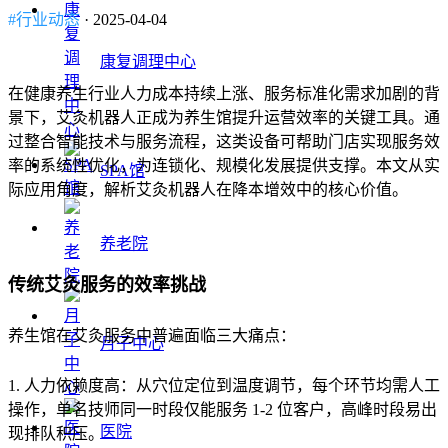
#行业动态
· 2025-04-04
康复调理中心
在健康养生行业人力成本持续上涨、服务标准化需求加剧的背
景下，艾灸机器人正成为养生馆提升运营效率的关键工具。通
过整合智能技术与服务流程，这类设备可帮助门店实现服务效
率的系统性优化，为连锁化、规模化发展提供支撑。本文从实
SPA馆
际应用角度，解析艾灸机器人在降本增效中的核心价值。
养老院
传统艾灸服务的效率挑战
养生馆在艾灸服务中普遍面临三大痛点：
月子中心
1. 人力依赖度高：从穴位定位到温度调节，每个环节均需人工
操作，单名技师同一时段仅能服务 1-2 位客户，高峰时段易出
医院
现排队积压。