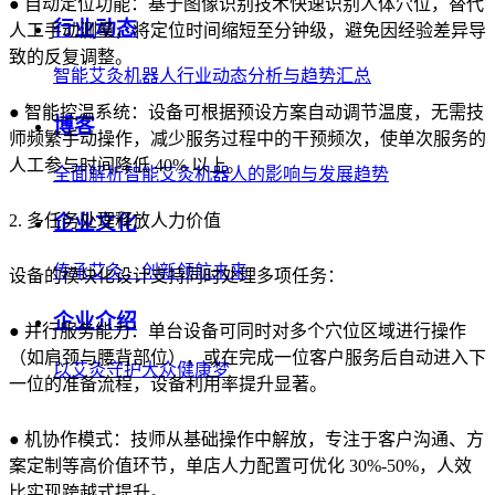
● 自动定位功能：基于图像识别技术快速识别人体穴位，替代
行业动态
人工手动测量，将定位时间缩短至分钟级，避免因经验差异导
致的反复调整。
智能艾灸机器人行业动态分析与趋势汇总
● 智能控温系统：设备可根据预设方案自动调节温度，无需技
博客
师频繁手动操作，减少服务过程中的干预频次，使单次服务的
人工参与时间降低 40% 以上。
全面解析智能艾灸机器人的影响与发展趋势
2. 多任务处理释放人力价值
企业文化
传承艾灸，创新领航未来
设备的模块化设计支持同时处理多项任务：
企业介绍
● 并行服务能力：单台设备可同时对多个穴位区域进行操作
（如肩颈与腰背部位），或在完成一位客户服务后自动进入下
以艾灸守护大众健康梦
一位的准备流程，设备利用率提升显著。
● 机协作模式：技师从基础操作中解放，专注于客户沟通、方
案定制等高价值环节，单店人力配置可优化 30%-50%，人效
比实现跨越式提升。