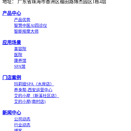
地址： 广东省珠海市香洲区福田路博杰园区1栋4层
产品中心
产品优势
智慧中医AI四诊仪
智能按摩大师
应用场景
美容院
医院
康养馆
SPA馆
门店案例
玛莉娅SPA（水岸店）
养身帮-西安运营中心
艾的小屋（新溪社区店）
艾的小屋(南村店)
新闻中心
公司动态
行业动态
博客