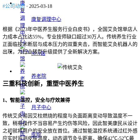
#公司动态
· 2025-03-18
康复调理中心
根据《2023年中医养生服务行业白皮书》，全国艾灸馆单店人
力成本占比达55%，专业技师缺口超过30万人。传统养生行业
正面临技术断层与成本压力的双重夹击，而智能艾灸机器人的
出现，为行业转型升级提供了全新解决方案。
SPA馆
养老院
三重科技创新，重塑中医养生
1、智能温控，安全与疗效兼得
月子中心
传统艾灸易因艾柱燃烧的程度与灸面距离变动导致温度不一
致，稍有操作不当容易产生灼伤等风险，因此智美康民从设计
之初就将用户的安全放在首位。通过智能温控系统通过红外感
医院
应实时监测皮肤温度，动态调节灸头距离，确保42℃-52℃最