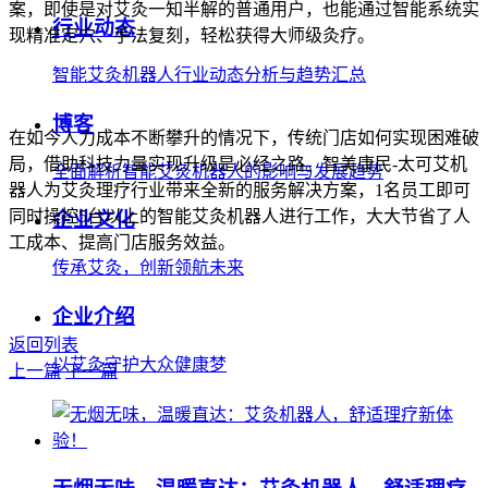
案，即使是对艾灸一知半解的普通用户，也能通过智能系统实
行业动态
现精准定穴、手法复刻，轻松获得大师级灸疗。
智能艾灸机器人行业动态分析与趋势汇总
博客
在如今人力成本不断攀升的情况下，传统门店如何实现困难破
局，借助科技力量实现升级是必经之路。智美康民-太可艾机
全面解析智能艾灸机器人的影响与发展趋势
器人为艾灸理疗行业带来全新的服务解决方案，1名员工即可
同时操控5台以上的智能艾灸机器人进行工作，大大节省了人
企业文化
工成本、提高门店服务效益。
传承艾灸，创新领航未来
企业介绍
返回列表
以艾灸守护大众健康梦
上一篇
下一篇