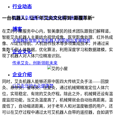
行业动态
智能艾灸机器人行业动态分析与趋势汇总
一台机器人，让千年艾灸文化得到“颠覆革新”
博客
在艾的小屋服务中心内，智美康民的技术团队跟我们解释道，
智能艾灸机器人主要结合视觉成像、医学影像处理、红外热成
全面解析智能艾灸机器人的影响与发展趋势
像、AI定位导航、人机协作技术等多项集成技术，并通过采
集数千例人体数据，优化算法，利用深度学习和数据建模，实
企业文化
现了机器人对人体穴位精准识别。
传承艾灸，创新领航未来
企业介绍
同时，艾灸机器人能够还原中医四大传统艾灸手法——回旋
以艾灸守护大众健康梦
灸、悬停灸、雀啄灸、往复灸，通过机械臂精准定位人体穴
位，实现稳定、有效的艾灸疗程。除此之外，机械臂还设有温
度监控功能，当艾灸温度高了，机械臂就会自动抬高距离，温
度低了，自动缩进距离，对于老年人和对温度敏感的用户，还
可以在艾疗过程中通过太可艾机器人自带的遥控器，自如调节