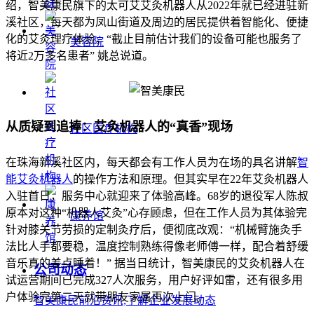
绍，智美康民旗下的太可艾艾灸机器人从2022年就已经进驻新
溪社区，每天都为凤山街道及周边的居民提供着智能化、便捷
化的艾灸理疗体验，“截止目前估计我们的设备可能也服务了
美容院
将近2万多名患者” 姚总说道。
从质疑到追捧：艾灸机器人的“真香”现场
社区医疗机构
在珠海新溪社区内，每天都会有工作人员为在场的具名讲解
智
能艾灸机器人
的操作方法和原理。但其实早在22年艾灸机器人
入驻首日，服务中心就迎来了体验高峰。68岁的退役军人陈叔
原本对这种“机器人艾灸”心存顾虑，但在工作人员为其体验完
康养馆
针对膝关节劳损的定制灸疗后，便彻底改观：“机械臂施灸手
法比人手都要稳，温度控制熟练得像老师傅一样，配合着舒缓
音乐真的差点睡着！” 据当日统计，智美康民的艾灸机器人在
公司动态
试运营期间已完成327人次服务，用户好评如雷，还有很多用
户体验完第二天就带朋友家属再次上门。
智美康民前沿资讯,了解企业发展动态