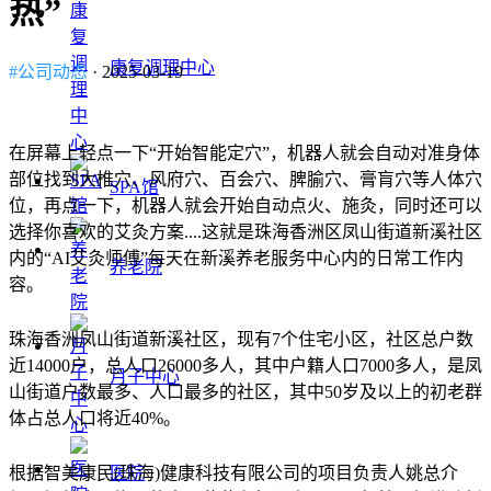
热”
康复调理中心
#公司动态
· 2025-03-19
在屏幕上轻点一下“开始智能定穴”，机器人就会自动对准身体
部位找到大椎穴、风府穴、百会穴、脾腧穴、膏肓穴等人体穴
SPA馆
位，再点一下，机器人就会开始自动点火、施灸，同时还可以
选择你喜欢的艾灸方案....这就是珠海香洲区凤山街道新溪社区
内的“AI艾灸师傅”每天在新溪养老服务中心内的日常工作内
养老院
容。
珠海香洲凤山街道新溪社区，现有7个住宅小区，社区总户数
近14000户，总人口26000多人，其中户籍人口7000多人，是凤
月子中心
山街道户数最多、人口最多的社区，其中50岁及以上的初老群
体占总人口将近40%。
根据智美康民(珠海)健康科技有限公司的项目负责人姚总介
医院