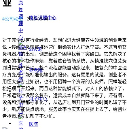
业
康复调理中心
#公司动态
· 2025-08-04
对于完全没有行业经验，却想闯进大健康养生领域的创业者来
说，传统艾灸馆那堆运营门槛确实让人打退堂鼓。不过智能艾
SPA馆
灸机器人的出现，倒是给这个困境找着了突破口。它先解决了
核心的技术操作麻烦，靠着这套智能系统，从精准找穴位艾灸
到日常客户管理，整个流程都能自动跑起来，把复杂的中医理
养老院
疗真变成了能标准化输出的服务。这有意思的就是，创业者不
用懂太多专业知识，也不用招聘一个资深的艾灸师，照样能轻
松把项目开起来。而且这种智能模式下，对人工的依赖少了，
日常运营也没那么复杂，运营成本自然就降下来了。还有啊，
月子中心
设备和流程都标准化了，从选店址到开门营业的时间也短了不
少，新店能快点落地，服务效率也实实在在提上去了，给创业
者抢市场先机帮了不少忙。
医院