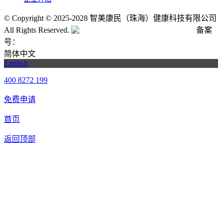
©
Copyright © 2025-2028 智美康民（珠海）健康科技有限公司
All Rights Reserved.
粤公网安备号:44040202001662号
备案
号：
粤ICP备20061820号-6
简体中文
English
400 8272 199
免费申请
首页
返回顶部
合作申请
我们提供免费机器人试用，如果您想体验智美康民艾灸机器
人，请填写以下信息，我们将第一时间与您联系！您也可以致
电400 8272 199联系客服申请样机。