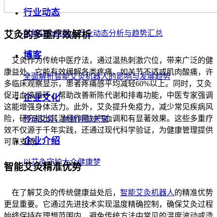
行业动态
智能艾灸机器人行业动态分析与趋势汇总
艾灸的多重疗效解析
博客
艾灸作为传统中医疗法，通过温热刺激穴位，带来广泛的健
康益处。它能有效缓解各类疼痛，如关节不适或肌肉酸痛，许
全面解析智能艾灸机器人的影响与发展趋势
多临床观察显示，患者疼痛感平均减轻60%以上。同时，艾灸
促进血液循环，帮助改善新陈代谢和排毒功能，中医专家强调
企业文化
这能增强身体活力。此外，艾灸提升免疫力，减少常见疾病风
险，研究指出其温经作用对气血调和有显著效果。这些多重疗
传承艾灸，创新领航未来
效不仅源于千年实践，还通过现代科学验证，为健康管理提供
企业介绍
可靠支持。
以艾灸守护大众健康梦
智能艾灸精准优势
在了解艾灸的传统健康益处后，
智能艾灸机器人
的精准优势
更显重要。它通过先进技术实现温度精确控制，确保艾灸过程
始终保持在理想范围内，避免传统方法中常见的温度波动或烫