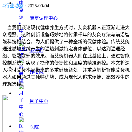
#行业动态
· 2025-09-04
康复调理中心
当我们谈论现代健康养生方式时，艾灸机器人正逐渐走进大
众视野。这种创新设备巧妙地将传承千年的艾灸疗法与前沿智
能科技相结合，为人们提供了一种全新的保健体验。传统艾灸
通过燃烧艾绒产生的温热刺激特定身体部位，以达到温通经
SPA馆
络、驱散寒邪的效果。而艾灸机器人则在此基础上，通过智能
控制系统，实现了操作的便捷性和温度的精准调控。本文将深
入探讨艾灸本身带来的多重健康益处，并重点解析智能艾灸机
养老院
器人如何通过其独特优势，成为现代人追求便捷、高效养生的
理想选择。
月子中心
医院