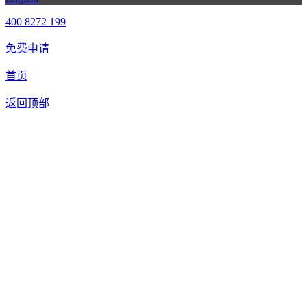
400 8272 199
免费申请
首页
返回顶部
合作申请
我们提供免费机器人试用，如果您想体验智美康民艾灸机器
人，请填写以下信息，我们将第一时间与您联系！您也可以致
电400 8272 199联系客服申请样机。
联系信息