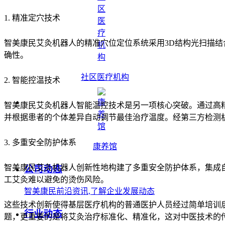
1. 精准定穴技术
智美康民艾灸机器人的精准穴位定位系统采用3D结构光扫描结
确性。
社区医疗机构
2. 智能控温技术
智美康民艾灸机器人智能温控技术是另一项核心突破。通过高精
并根据患者的个体差异自动调节最佳治疗温度。经第三方检测机
3. 多重安全防护体系
康养馆
智美康民艾灸机器人创新性地构建了多重安全防护体系，集成
公司动态
工艾灸难以避免的烫伤风险。
智美康民前沿资讯,了解企业发展动态
这些技术创新使得基层医疗机构的普通医护人员经过简单培训
行业动态
题，更重要的是将艾灸治疗标准化、精准化，这对中医技术的