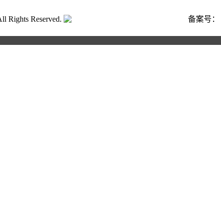
ghts Reserved.
粤公网安备号:44040202001662号
备案号
合作申请
写以下信息，我们将第一时间与您联系！您也可以致电400 82