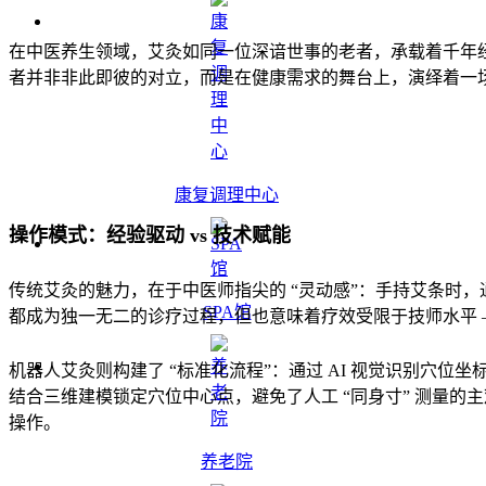
在中医养生领域，艾灸如同一位深谙世事的老者，承载着千年经验的
者并非非此即彼的对立，而是在健康需求的舞台上，演绎着一
康复调理中心
操作模式：经验驱动 vs 技术赋能
传统艾灸的魅力，在于中医师指尖的 “灵动感”：手持艾条时，
SPA馆
都成为独一无二的诊疗过程，但也意味着疗效受限于技师水平 
机器人艾灸则构建了 “标准化流程”：通过 AI 视觉识别
结合三维建模锁定穴位中心点，避免了人工 “同身寸” 测量的
操作。
养老院