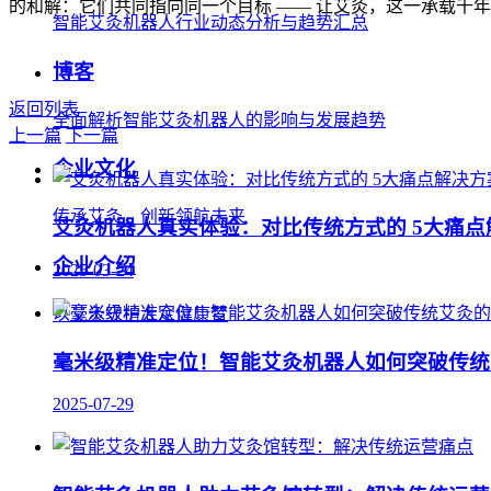
的和解：它们共同指向同一个目标 —— 让艾灸，这一承载千
智能艾灸机器人行业动态分析与趋势汇总
博客
返回列表
全面解析智能艾灸机器人的影响与发展趋势
上一篇
下一篇
企业文化
传承艾灸，创新领航未来
艾灸机器人真实体验：对比传统方式的 5大痛点
企业介绍
2025-03-24
以艾灸守护大众健康梦
毫米级精准定位！智能艾灸机器人如何突破传统
2025-07-29