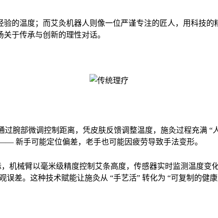
温度；而艾灸机器人则像一位严谨专注的匠人，用科技的精度重塑传统
场关于传承与创新的理性对话。
通过腕部微调控制距离，凭皮肤反馈调整温度，施灸过程充满 “
—— 新手可能定位偏差，老手也可能因疲劳导致手法变形。
穴位坐标，机械臂以毫米级精度控制艾条高度，传感器实时监测温度
主观误差。这种技术赋能让施灸从 “手艺活” 转化为 “可复制的