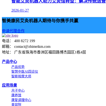
智能艾灸机器人助力艾灸馆转型：解决传统运营
2026-01-27
智美康民艾灸机器人期待与你携手共赢
申请代理合作
电话： 400 8272 199
邮箱： contact@zhimeikm.com
地址： 广东省珠海市香洲区福田路博杰园区1栋4层
产品中心
产品优势
智慧中医AI四诊仪
智能按摩大师
应用场景
月子中心
康养馆
康复调理中心
美容院