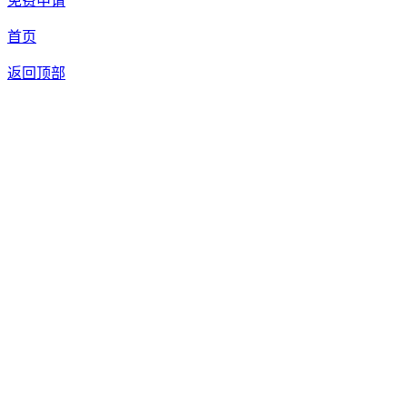
免费申请
首页
返回顶部
我们提供免费机器人试用，如果您想体验智美康民艾灸机器人，请填
联系信息
留言内容