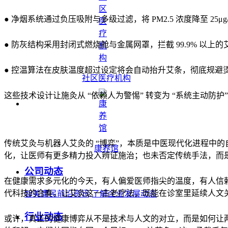
● 净烟系统通过负压吸附与多级过滤，将 PM2.5 浓度降至 25μ
● 防灰结构采用封闭式燃烧舱与金属网罩，拦截 99.9% 以上
● 控温算法在皮肤温度超过设定将会自动抬升艾条，彻底规避
社区医疗机构
这些技术设计让施灸从 “依赖人为警惕” 转变为 “系统主动防
传统艾灸与机器人艾灸的 “博弈”，本质是中医现代化进程中
康养馆
化，让医师有更多精力投入辨证施治；也未否定传统手法，而
公司动态
在健康需求多元化的今天，有人偏爱医师指尖的温度，有人信赖
代科技的合奏，让艾灸这一古老疗法，既能在诊室里延续人文
智美康民前沿资讯,了解企业发展动态
行业动态
或许，真正的健康博弈从不是技术与人文的对立，而是如何让