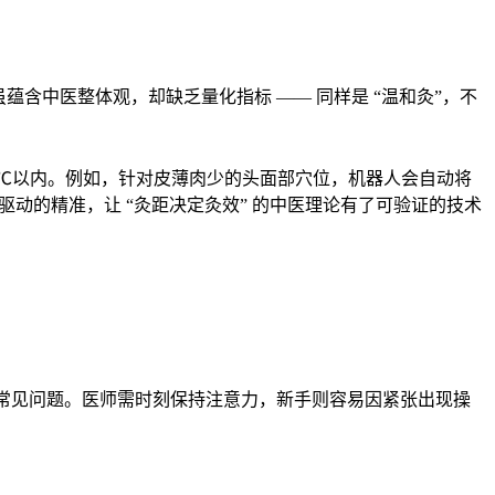
虽蕴含中医整体观，却缺乏量化指标 —— 同样是 “温和灸”，不
在 ±1℃以内。例如，针对皮薄肉少的头面部穴位，机器人会自动将
据驱动的精准，让 “灸距决定灸效” 的中医理论有了可验证的技术
是常见问题。医师需时刻保持注意力，新手则容易因紧张出现操