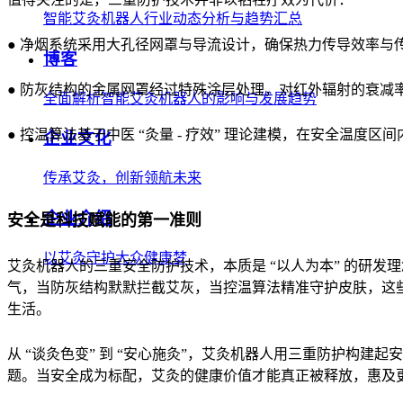
智能艾灸机器人行业动态分析与趋势汇总
● 净烟系统采用大孔径网罩与导流设计，确保热力传导效率与
博客
● 防灰结构的金属网罩经过特殊涂层处理，对红外辐射的衰减
全面解析智能艾灸机器人的影响与发展趋势
● 控温算法基于中医 “灸量 - 疗效” 理论建模，在安全温度区
企业文化
传承艾灸，创新领航未来
企业介绍
安全是科技赋能的第一准则
以艾灸守护大众健康梦
艾灸机器人的三重安全防护技术，本质是 “以人为本” 的研
气，当防灰结构默默拦截艾灰，当控温算法精准守护皮肤，这些
生活。
从 “谈灸色变” 到 “安心施灸”，艾灸机器人用三重防护构
题。当安全成为标配，艾灸的健康价值才能真正被释放，惠及