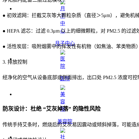
● 初效滤网：拦截艾灰等大颗粒杂质（直径＞5μm），避免机
● HEPA 滤芯：过滤 0.3μm 以上的细微颗粒，对 PM2.5 的
月子中心
● 活性炭层：吸附烟雾中的挥发性有机物（如焦油、苯类物质
3. 排放控制
经净化的空气从设备底部或侧面排出，出口处 PM2.5 浓度可
医院
防灰设计：杜绝 “艾灰掉落” 的隐性风险
美容院
传统手持艾条时，燃烧后的艾灰易因震动或倾斜掉落，可能造