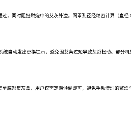
，同时阻挡燃烧中的艾灰外溢。网罩孔径经精密计算（直径 0.8
时，系统自动发出更换提示，避免因艾条过短导致灰烬松动。部分
集至底部集灰盒，用户仅需定期倾倒即可，避免手动清理的繁琐