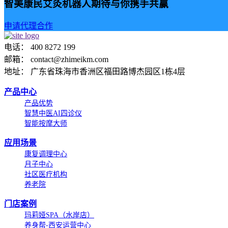
智美康民艾灸机器人期待与你携手共赢
申请代理合作
电话： 400 8272 199
邮箱： contact@zhimeikm.com
地址： 广东省珠海市香洲区福田路博杰园区1栋4层
产品中心
产品优势
智慧中医AI四诊仪
智能按摩大师
应用场景
康复调理中心
月子中心
社区医疗机构
养老院
门店案例
玛莉娅SPA（水岸店）
养身帮-西安运营中心