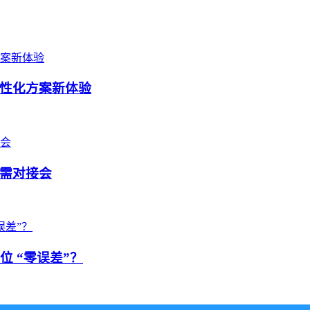
性化方案新体验
需对接会
位 “零误差”？