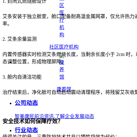
1. 封闭式燃烧舱设计
艾条安装于独立舱室，舱口配备耐高温金属网罩，仅允许热力通过
率。
2. 艾条余量监测
社区医疗机构
内置传感器实时检测艾条燃烧长度，当剩余长度小于 2cm 
态调整位置，形成物理屏障。
3. 舱内自清洁功能
康养馆
治疗结束后，净化舱可自动启动震动清理程序，将残留艾灰收
公司动态
智美康民前沿资讯,了解企业发展动态
安全技术如何保障疗效？
行业动态
值得关注的是，三重防护技术并非以牺牲疗效为代价：