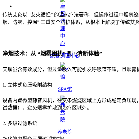
传统艾灸以 “艾火循经” 的温热疗法著称，但操作过程中烟
烟、防灰、控温” 三重安全防护体系，从根本上解决了传统艾
净烟技术：从 “烟雾困扰” 到 “清新体验”
康复调理中心
艾烟虽含有效成分，但过量吸入可能引发呼吸道不适，且烟雾扩散
1. 立体式负压吸附结构
SPA馆
设备内置微型静音风机，在艾条燃烧区域上方形成稳定负压场，
试数据），避免烟雾扩散到治疗区域外。
2. 多级过滤系统
养老院
净化舱内配备三层过滤模块：