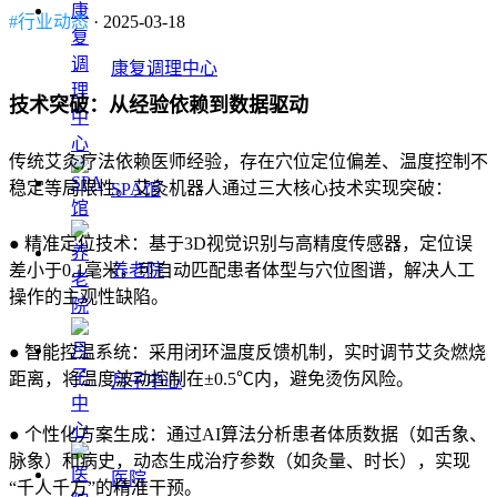
#行业动态
· 2025-03-18
康复调理中心
技术突破：从经验依赖到数据驱动
传统艾灸疗法依赖医师经验，存在穴位定位偏差、温度控制不
稳定等局限性。艾灸机器人通过三大核心技术实现突破：
SPA馆
● 精准定位技术：基于3D视觉识别与高精度传感器，定位误
差小于0.1毫米，可自动匹配患者体型与穴位图谱，解决人工
养老院
操作的主观性缺陷。
● 智能控温系统：采用闭环温度反馈机制，实时调节艾灸燃烧
距离，将温度波动控制在±0.5℃内，避免烫伤风险。
月子中心
● 个性化方案生成：通过AI算法分析患者体质数据（如舌象、
脉象）和病史，动态生成治疗参数（如灸量、时长），实现
医院
“千人千方”的精准干预。