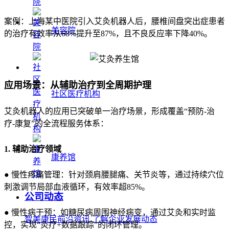
案例：上海某中医院引入艾灸机器人后，腰椎间盘突出症患者
美容院
的治疗有效率从68%提升至87%，且不良反应率下降40%。
应用场景：从辅助治疗到全周期护理
社区医疗机构
艾灸机器人的应用已突破单一治疗场景，形成覆盖“预防-治
疗-康复”的全流程服务体系：
1. 辅助治疗领域
康养馆
● 慢性疼痛管理：针对颈肩腰腿痛、关节炎等，通过持续穴位
刺激调节局部血液循环，有效率超85%。
公司动态
● 慢性病干预：如糖尿病周围神经病变，通过艾灸和实时监
智美康民前沿资讯,了解企业发展动态
控，实现“灸疗+数据跟踪”的闭环管理。