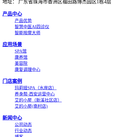
地址： 广东省珠海市香洲区福田路博杰园区1栋4层
产品中心
产品优势
智慧中医AI四诊仪
智能按摩大师
应用场景
SPA馆
康养馆
美容院
康复调理中心
门店案例
玛莉娅SPA（水岸店）
养身帮-西安运营中心
艾的小屋（新溪社区店）
艾的小屋(南村店)
新闻中心
公司动态
行业动态
博客