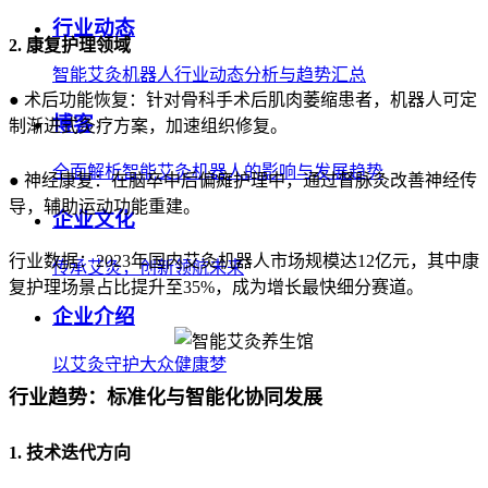
行业动态
2. 康复护理领域
智能艾灸机器人行业动态分析与趋势汇总
● 术后功能恢复：针对骨科手术后肌肉萎缩患者，机器人可定
博客
制渐进式灸疗方案，加速组织修复。
全面解析智能艾灸机器人的影响与发展趋势
● 神经康复：在脑卒中后偏瘫护理中，通过督脉灸改善神经传
导，辅助运动功能重建。
企业文化
行业数据：2023年国内艾灸机器人市场规模达12亿元，其中康
传承艾灸，创新领航未来
复护理场景占比提升至35%，成为增长最快细分赛道。
企业介绍
以艾灸守护大众健康梦
行业趋势：标准化与智能化协同发展
1. 技术迭代方向