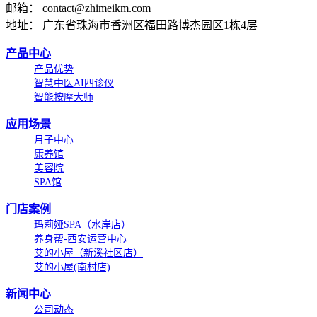
邮箱： contact@zhimeikm.com
地址： 广东省珠海市香洲区福田路博杰园区1栋4层
产品中心
产品优势
智慧中医AI四诊仪
智能按摩大师
应用场景
月子中心
康养馆
美容院
SPA馆
门店案例
玛莉娅SPA（水岸店）
养身帮-西安运营中心
艾的小屋（新溪社区店）
艾的小屋(南村店)
新闻中心
公司动态