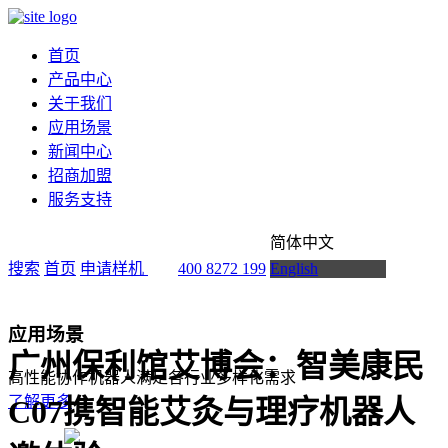
首页
产品中心
关于我们
应用场景
新闻中心
招商加盟
服务支持
简体中文
搜索
首页
申请样机
400 8272 199
English
应用场景
广州保利馆艾博会：智美康民
高性能协作机器人满足各行业多样化需求
了解更多
C07携智能艾灸与理疗机器人