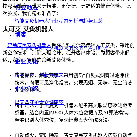
技深度融合，带来更精准、更便捷、更舒适的健康体验。 此
行业动态
次参展，我们精心准备了：
智能艾灸机器人行业动态分析与趋势汇总
太可艾-艾灸机器人
博客
智美康民艾灸机器人
旨在以科技代替传统人工艾灸，采用创
全面解析智能艾灸机器人的影响与发展趋势
新空净技术，消除艾烟呛味、提升客户体验，为顾客带来舒
适、安全、智能的焕新艾灸体验 。
企业文化
传承艾灸，创新领航未来
智能操控，解放双手：采用创新“自吸式烟雾过滤净化”
技术，肉眼可见净化烟雾，实现无烟、无味、无尘的洁
企业介绍
净艾灸体验。
以艾灸守护大众健康梦
精准定穴，手法复刻：机器人配备高灵敏温感及测距传
感器，结合内置的300+人体穴位数据库及AI算法模拟，
精准识别人体穴位，复现经典五大传统灸法。
自动点火，定时除灰：智美康民艾灸机器人搭载自动点