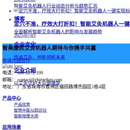
智能艾灸机器人行业动态分析与趋势汇总
博客
定穴不准，疗效大打折扣！智能艾灸机器人一键
全面解析智能艾灸机器人的影响与发展趋势
2025-07-03
企业文化
智美康民艾灸机器人期待与你携手共赢
传承艾灸，创新领航未来
申请代理合作
企业介绍
电话： 400 8272 199
邮箱： contact@zhimeikm.com
以艾灸守护大众健康梦
地址： 广东省珠海市香洲区福田路博杰园区1栋4层
产品中心
产品优势
智慧中医AI四诊仪
智能按摩大师
应用场景