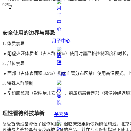
92%。
安全使用的边界与禁忌
月子中心
1. 体质禁忌
● 阴虚火旺体质者（占人群 18%）使用时需严格控制温度和时长，
2. 部位禁忌
● 面部（占体表面积 3.5%）和大血管分布区禁止使用高温模
医院
3. 特殊人群限制
● 孕妇腰骶部（影响胎儿安全）、糖尿病患者足部（感觉神经迟钝
理性看待科技革新
美容院
尽管智能设备降低了操作风险，但临床效果仍依赖辨证施治。北京中
议消费者选择具备医疗器械认证的产品，并在专业医师指导下使用