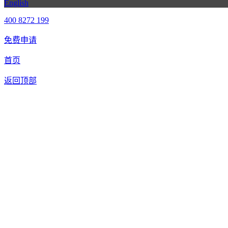
English
400 8272 199
免费申请
首页
返回顶部
我们提供免费机器人试用，如果您想体验智美康民艾灸机器人，请填
联系信息
留言内容