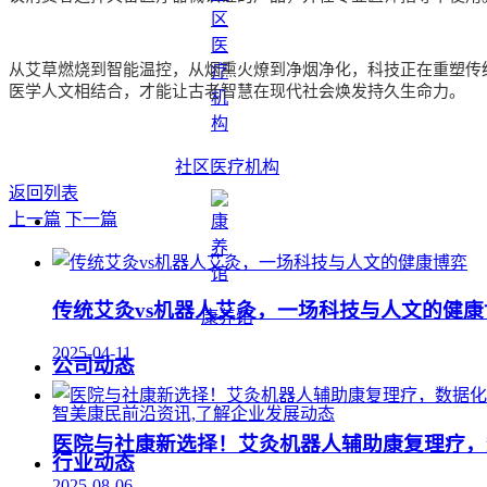
从艾草燃烧到智能温控，从烟熏火燎到净烟净化，科技正在重塑传
医学人文相结合，才能让古老智慧在现代社会焕发持久生命力。
社区医疗机构
返回列表
上一篇
下一篇
传统艾灸vs机器人艾灸，一场科技与人文的健康
康养馆
2025-04-11
公司动态
智美康民前沿资讯,了解企业发展动态
医院与社康新选择！艾灸机器人辅助康复理疗，
行业动态
2025-08-06