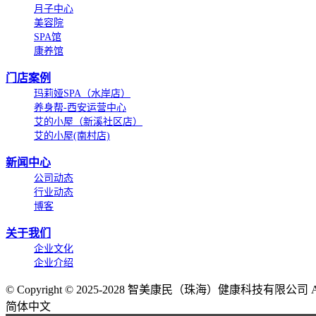
月子中心
美容院
SPA馆
康养馆
门店案例
玛莉娅SPA（水岸店）
养身帮-西安运营中心
艾的小屋（新溪社区店）
艾的小屋(南村店)
新闻中心
公司动态
行业动态
博客
关于我们
企业文化
企业介绍
©
Copyright © 2025-2028 智美康民（珠海）健康科技有限公司 All Ri
简体中文