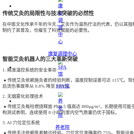
传统艾灸的局限性与技术突破的必然性
在中医文化传承千年的今天，艾灸作为温热疗法的代表，仍以其独
制约了其普及，也催生了科技赋能的必要性。
康复调理中心
智能艾灸机器人的三大革新突破
1. 精准温控系统的安全革命
● 传统艾灸依赖施灸者的经验判断，温度控制误差可达 ±15℃。现
SPA馆
后烫伤事故率从 0.8% 降至 0.03%。
2. 无烟雾化处理技术
● 传统艾灸每柱燃烧释放 PM2.5 值高达 800μg/m³，长期使
构测试表明，连续使用 8 小时的室内空气质量仍优于国标。
3. AI 穴位定位系统
养老院
● 传统手法依赖医者触诊经验，穴位定位准确率约 75%。智能设