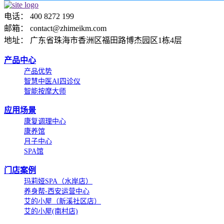
电话： 400 8272 199
邮箱： contact@zhimeikm.com
地址： 广东省珠海市香洲区福田路博杰园区1栋4层
产品中心
产品优势
智慧中医AI四诊仪
智能按摩大师
应用场景
康复调理中心
康养馆
月子中心
SPA馆
门店案例
玛莉娅SPA（水岸店）
养身帮-西安运营中心
艾的小屋（新溪社区店）
艾的小屋(南村店)