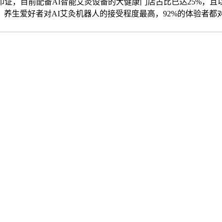
印证，目前配备AI智能艾灸设备的大健康门店占比已达25%，且
，养生爱好者对AI艾灸机器人的接受程度最高，92%的体验者