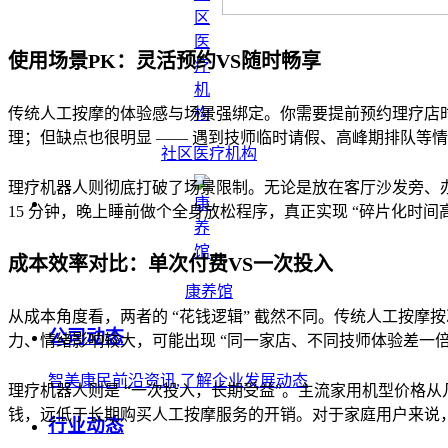
使用场景PK：灵活预约VS随时畅享
传统人工按摩的体验感与场景强绑定。你需要提前预约理疗店
理；但缺点也很明显 —— 遇到技师临时请假、高峰期排队等
社区医疗机构
理疗机器人则彻底打破了场景限制。无论是放在客厅沙发旁、办
15 分钟，晚上睡前做个全身放松程序，真正实现 “碎片化时间高
成本效率对比：单次付费VS一次投入
康养馆
从成本角度看，两者的 “花钱逻辑” 截然不同。传统人工按摩
公司动态
力、情绪影响较大，可能出现 “同一家店、不同技师体验差一倍
智美康民前沿资讯,了解企业发展动态
理疗机器人则是 “一次投入，长期受益”。主流家用机型价格从
钱，远低于长期购买人工按摩服务的开销。对于家庭用户来说
行业动态