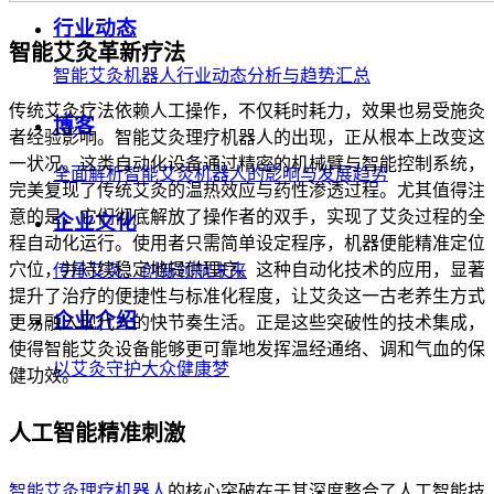
行业动态
智能艾灸革新疗法
智能艾灸机器人行业动态分析与趋势汇总
传统艾灸疗法依赖人工操作，不仅耗时耗力，效果也易受施灸
博客
者经验影响。智能艾灸理疗机器人的出现，正从根本上改变这
一状况。这类自动化设备通过精密的机械臂与智能控制系统，
全面解析智能艾灸机器人的影响与发展趋势
完美复现了传统艾灸的温热效应与药性渗透过程。尤其值得注
意的是，它们彻底解放了操作者的双手，实现了艾灸过程的全
企业文化
程自动化运行。使用者只需简单设定程序，机器便能精准定位
穴位，并持续稳定地提供理疗。这种自动化技术的应用，显著
传承艾灸，创新领航未来
提升了治疗的便捷性与标准化程度，让艾灸这一古老养生方式
企业介绍
更易融入现代人的快节奏生活。正是这些突破性的技术集成，
使得智能艾灸设备能够更可靠地发挥温经通络、调和气血的保
以艾灸守护大众健康梦
健功效。
人工智能精准刺激
智能艾灸理疗机器人
的核心突破在于其深度整合了人工智能技