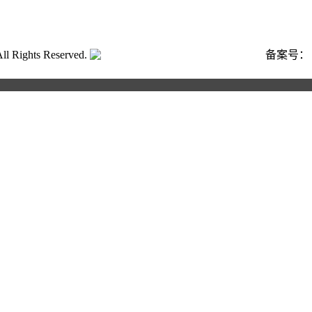
ghts Reserved.
粤公网安备号:44040202001662号
备案号
合作申请
写以下信息，我们将第一时间与您联系！您也可以致电400 82