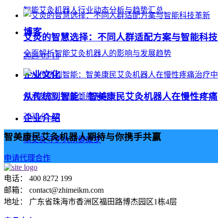
智能艾灸机器人行业动态分析与趋势汇总
博客
艾灸的智慧选择：不同人群适配方案与智能科技
全面解析智能艾灸机器人的影响与发展趋势
2025-05-16
企业文化
从传统到智能：智美康民艾灸机器人在慢性疼痛
传承艾灸，创新领航未来
2025-02-22
企业介绍
智美康民艾灸机器人期待与你携手共赢
以艾灸守护大众健康梦
申请代理合作
电话： 400 8272 199
邮箱： contact@zhimeikm.com
地址： 广东省珠海市香洲区福田路博杰园区1栋4层