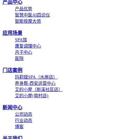
产品中心
产品优势
智慧中医AI四诊仪
智能按摩大师
应用场景
SPA馆
康复调理中心
月子中心
医院
门店案例
玛莉娅SPA（水岸店）
养身帮-西安运营中心
艾的小屋（新溪社区店）
艾的小屋(南村店)
新闻中心
公司动态
行业动态
博客
关于我们