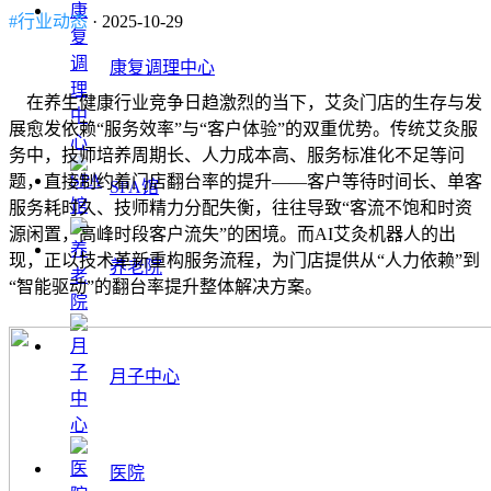
#行业动态
· 2025-10-29
康复调理中心
在养生健康行业竞争日趋激烈的当下，艾灸门店的生存与发
展愈发依赖“服务效率”与“客户体验”的双重优势。传统艾灸服
务中，技师培养周期长、人力成本高、服务标准化不足等问
题，直接制约着门店翻台率的提升——客户等待时间长、单客
SPA馆
服务耗时久、技师精力分配失衡，往往导致“客流不饱和时资
源闲置，高峰时段客户流失”的困境。而AI艾灸机器人的出
现，正以技术革新重构服务流程，为门店提供从“人力依赖”到
养老院
“智能驱动”的翻台率提升整体解决方案。
月子中心
医院