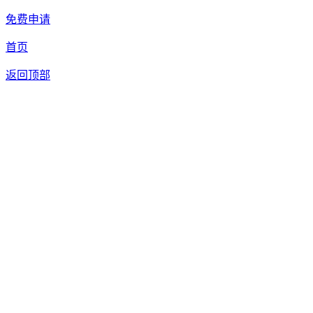
免费申请
首页
返回顶部
合作申请
我们提供免费机器人试用，如果您想体验智美康民艾灸机器
人，请填写以下信息，我们将第一时间与您联系！您也可以致
电400 8272 199联系客服申请样机。
联系信息
留言内容