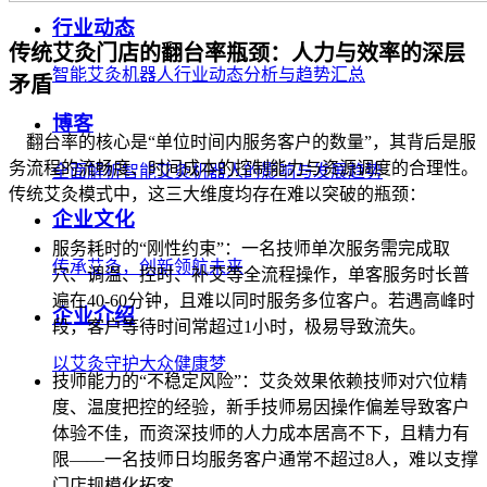
行业动态
传统艾灸门店的翻台率瓶颈：人力与效率的深层
智能艾灸机器人行业动态分析与趋势汇总
矛盾
博客
翻台率的核心是“单位时间内服务客户的数量”，其背后是服
务流程的流畅度、时间成本的控制能力与资源调度的合理性。
全面解析智能艾灸机器人的影响与发展趋势
传统艾灸模式中，这三大维度均存在难以突破的瓶颈：
企业文化
服务耗时的“刚性约束”：一名技师单次服务需完成取
传承艾灸，创新领航未来
穴、调温、控时、补艾等全流程操作，单客服务时长普
遍在40-60分钟，且难以同时服务多位客户。若遇高峰时
企业介绍
段，客户等待时间常超过1小时，极易导致流失。
以艾灸守护大众健康梦
技师能力的“不稳定风险”：艾灸效果依赖技师对穴位精
度、温度把控的经验，新手技师易因操作偏差导致客户
体验不佳，而资深技师的人力成本居高不下，且精力有
限——一名技师日均服务客户通常不超过8人，难以支撑
门店规模化拓客。