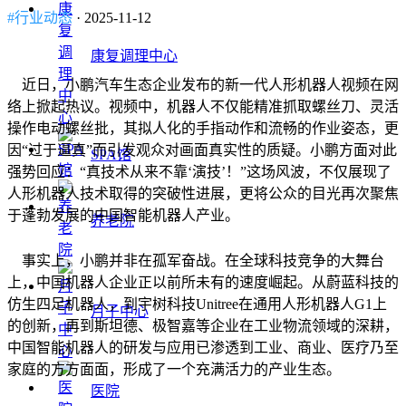
#行业动态
· 2025-11-12
康复调理中心
近日，小鹏汽车生态企业发布的新一代人形机器人视频在网
络上掀起热议。视频中，机器人不仅能精准抓取螺丝刀、灵活
操作电动螺丝批，其拟人化的手指动作和流畅的作业姿态，更
因“过于逼真”而引发观众对画面真实性的质疑。小鹏方面对此
SPA馆
强势回应：“真技术从来不靠‘演技’！”这场风波，不仅展现了
人形机器人技术取得的突破性进展，更将公众的目光再次聚焦
于蓬勃发展的中国智能机器人产业。
养老院
事实上，小鹏并非在孤军奋战。在全球科技竞争的大舞台
上，中国机器人企业正以前所未有的速度崛起。从蔚蓝科技的
仿生四足机器人，到宇树科技Unitree在通用人形机器人G1上
月子中心
的创新，再到斯坦德、极智嘉等企业在工业物流领域的深耕，
中国智能机器人的研发与应用已渗透到工业、商业、医疗乃至
家庭的方方面面，形成了一个充满活力的产业生态。
医院