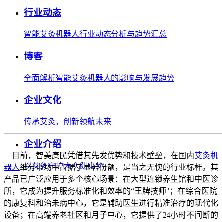
行业动态
智能艾灸机器人行业动态分析与趋势汇总
博客
全面解析智能艾灸机器人的影响与发展趋势
企业文化
传承艾灸，创新领航未来
企业介绍
目前，智美康民凭借其先发优势和技术壁垒，在国内
艾灸机
以艾灸守护大众健康梦
器人
细分市场中占据了显著份额，是当之无愧的行业标杆。其
产品已广泛应用于多个核心场景：在大型连锁养生馆和中医诊
所，它成为提升服务标准化和效率的“王牌技师”；在综合医院
的康复科和治未病中心，它是辅助医生进行精准治疗的现代化
设备；在高端养老社区和月子中心，它提供了24小时不间断的