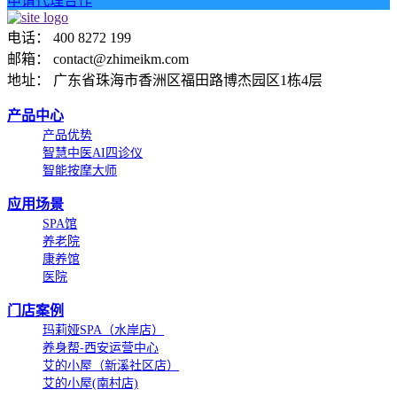
申请代理合作
电话： 400 8272 199
邮箱： contact@zhimeikm.com
地址： 广东省珠海市香洲区福田路博杰园区1栋4层
产品中心
产品优势
智慧中医AI四诊仪
智能按摩大师
应用场景
SPA馆
养老院
康养馆
医院
门店案例
玛莉娅SPA（水岸店）
养身帮-西安运营中心
艾的小屋（新溪社区店）
艾的小屋(南村店)