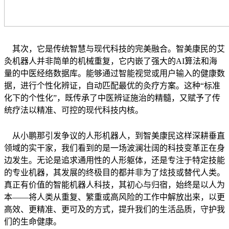
其次，它是传统智慧与现代科技的完美融合。智美康民的艾
灸机器人并非简单的机械重复，它内嵌了强大的AI算法和海
量的中医经络数据库。能够通过智能视觉或用户输入的健康数
据，进行个性化辨证，自动匹配最优的灸疗方案。这种“标准
化下的个性化”，既传承了中医辨证施治的精髓，又赋予了传
统疗法以精准、可控的现代科技内核。
从小鹏那引发争议的人形机器人，到智美康民这样深耕垂直
领域的实干家，我们看到的是一场波澜壮阔的科技变革正在身
边发生。无论是追求通用性的人形躯体，还是专注于特定技能
的专业机器，其发展的终极目的都并非为了炫技或替代人类。
真正有价值的智能机器人科技，其初心与归宿，始终是以人为
本——将人类从重复、繁重或高风险的工作中解放出来，以更
高效、更精准、更可及的方式，提升我们的生活品质，守护我
们的生命健康。